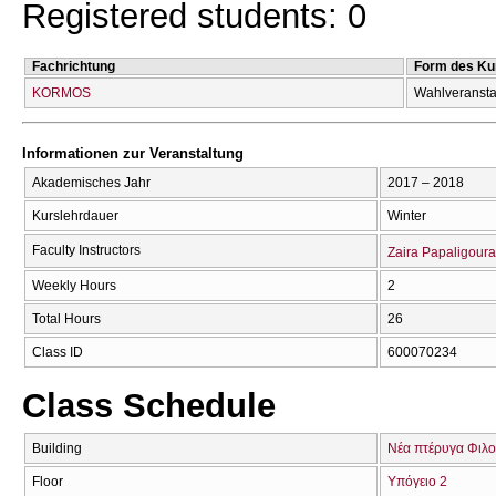
Registered students: 0
Fachrichtung
Form des Ku
KORMOS
Wahlveransta
Informationen zur Veranstaltung
Akademisches Jahr
2017 – 2018
Kurslehrdauer
Winter
Faculty Instructors
Zaira Papaligoura
Weekly Hours
2
Total Hours
26
Class ID
600070234
Class Schedule
Building
Νέα πτέρυγα Φιλο
Floor
Υπόγειο 2