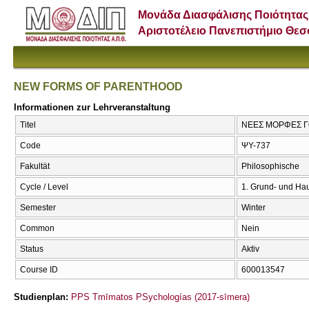
Μονάδα Διασφάλισης Ποιότητας
Αριστοτέλειο Πανεπιστήμιο Θε
NEW FORMS OF PARENTHOOD
Informationen zur Lehrveranstaltung
Titel
ΝΕΕΣ ΜΟΡΦΕΣ Γ
Code
ΨΥ-737
Fakultät
Philosophische
Cycle / Level
1. Grund- und Ha
Semester
Winter
Common
Nein
Status
Aktiv
Course ID
600013547
Studienplan:
PPS Tmīmatos PSychologías (2017-sīmera)