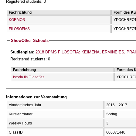
Registered students: 0
Fachrichtung
Form des Ku
KORMOS
YPOCΗREŌTI
FILOSOFIAS
YPOCΗREŌTI
Show
Other Schools
Studienplan:
2018 DPMS FILOSOFIA: KEIMENA, ERMĪNEIES, PRA
Registered students: 0
Fachrichtung
Form des 
Istoría tīs Filosofías
YPOCΗREŌ
Informationen zur Veranstaltung
Akademisches Jahr
2016 – 2017
Kurslehrdauer
Spring
Weekly Hours
3
Class ID
600071440