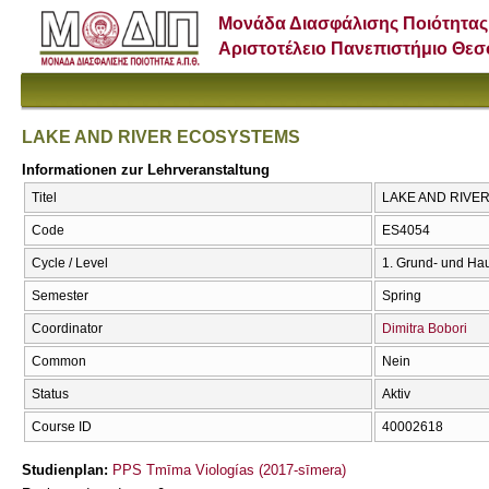
Μονάδα Διασφάλισης Ποιότητας
Αριστοτέλειο Πανεπιστήμιο Θε
LAKE AND RIVER ECOSYSTEMS
Informationen zur Lehrveranstaltung
Titel
LAKE AND RIVE
Code
ES4054
Cycle / Level
1. Grund- und Ha
Semester
Spring
Coordinator
Dimitra Bobori
Common
Nein
Status
Aktiv
Course ID
40002618
Studienplan:
PPS Tmīma Viologías (2017-sīmera)