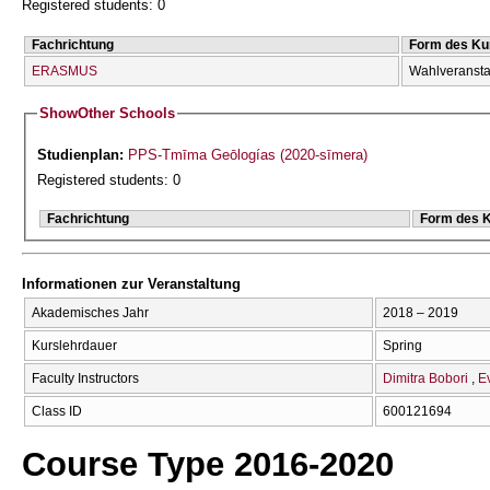
Registered students: 0
Fachrichtung
Form des Ku
ERASMUS
Wahlveransta
Show
Other Schools
Studienplan:
PPS-Tmīma Geōlogías (2020-sīmera)
Registered students: 0
Fachrichtung
Form des 
Informationen zur Veranstaltung
Akademisches Jahr
2018 – 2019
Kurslehrdauer
Spring
Faculty Instructors
Dimitra Bobori
E
Class ID
600121694
Course Type 2016-2020