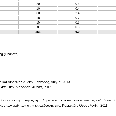
20
0.8
10
0.4
60
2.4
18
0.7
15
0.6
8
0.3
151
6.0
ng
(Endnote)
και Διδασκαλία, εκδ. Γρηγόρης, Αθήνα, 2013
λίας, εκδ. Διάδραση, Αθήνα, 2013
θέτουν οι τεχνολογίες της πληροφορίας και των επικοινωνιών, εκδ. Ζυγός,
ίας των μαθητών στην εκπαίδευση, εκδ. Κυριακίδη, Θεσσαλονίκη 2011