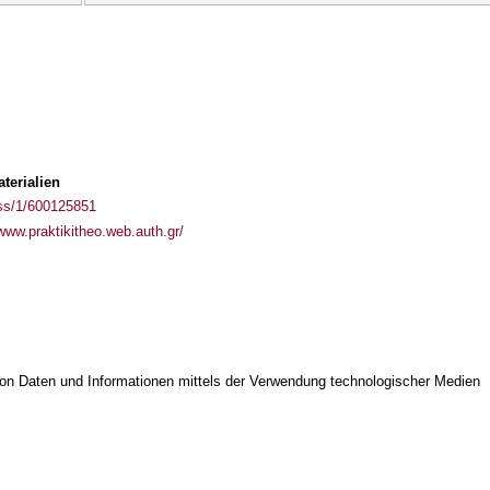
terialien
ass/1/600125851
/www.praktikitheo.web.auth.gr/
on Daten und Informationen mittels der Verwendung technologischer Medien