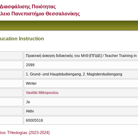
Διασφάλισης Ποιότητας
έλειο Πανεπιστήμιο Θεσσαλονίκης
ucation Instruction
Πρακτική άσκηση διδακτικής του ΜτΘ [ΠΠΔΕ] / Teacher Training in R
2099
1. Grund- und Hauptstudiengang, 2. Magisterstudiengang
Winter
Vasiliki Mitropoulou
Ja
Aktiv
60005516
s THeologías (2023-2024)