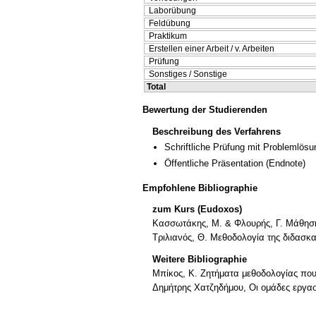
Laborübung
Feldübung
Praktikum
Erstellen einer Arbeit / v. Arbeiten
Prüfung
Sonstiges / Sonstige
Total
Bewertung der Studierenden
Beschreibung des Verfahrens
Schriftliche Prüfung mit Problemlösu
Öffentliche Präsentation
(Endnote)
Empfohlene Bibliographie
zum Kurs (Eudoxos)
Κασσωτάκης, Μ. & Φλουρής, Γ. Μάθηση 
Τριλιανός, Θ. Μεθοδολογία της διδασκα
Weitere Bibliographie
Μπίκος, Κ. Ζητήματα μεθοδολογίας που 
Δημήτρης Χατζηδήμου, Οι ομάδες εργασ