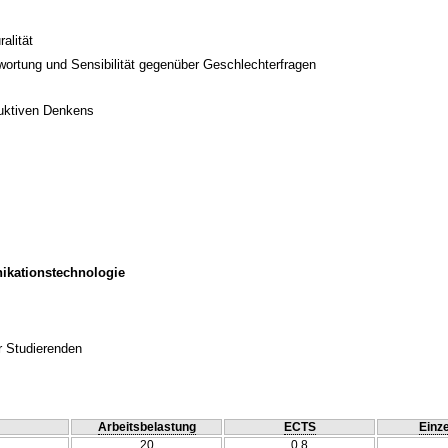
alität
twortung und Sensibilität gegenüber Geschlechterfragen
duktiven Denkens
ikationstechnologie
r Studierenden
Arbeitsbelastung
ECTS
Einze
20
0.8