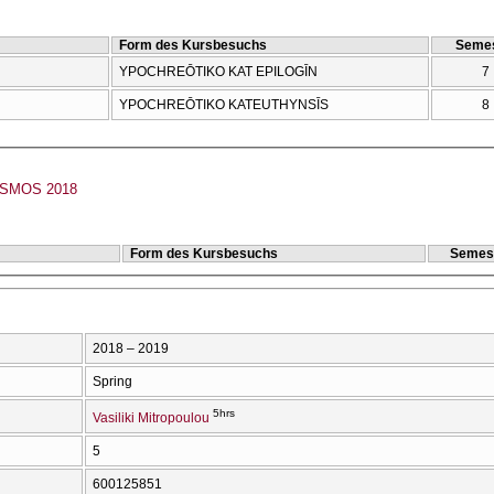
Form des Kursbesuchs
Semes
YPOCΗREŌTIKO KAT EPILOGĪN
7
YPOCΗREŌTIKO KATEUTHYNSĪS
8
ISMOS 2018
Form des Kursbesuchs
Semes
2018 – 2019
Spring
5hrs
Vasiliki Mitropoulou
5
600125851