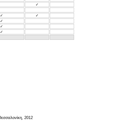
✓
✓
✓
✓
✓
✓
 Θεσσαλονίκη, 2012