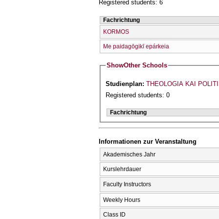
Registered students: 6
Fachrichtung
KORMOS
Me paidagōgikī epárkeia
Show
Other Schools
Studienplan:
THEOLOGIA KAI POLIT
Registered students: 0
Fachrichtung
Informationen zur Veranstaltung
Akademisches Jahr
Kurslehrdauer
Faculty Instructors
Weekly Hours
Class ID