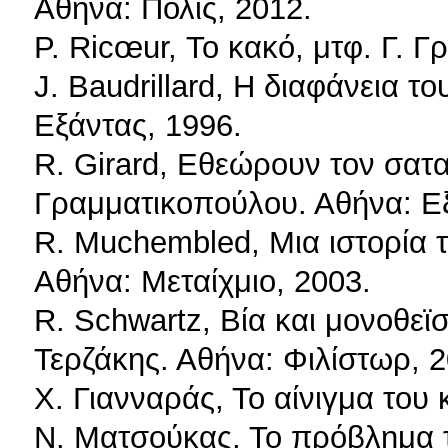
Αθήνα: Πόλις, 2012.
P. Ricœur, Το κακό, μτφ. Γ. Γ
J. Baudrillard, Η διαφάνεια τ
Εξάντας, 1996.
R. Girard, Εθεώρουν τον σατ
Γραμματικοπούλου. Αθήνα: Ε
R. Muchembled, Μια ιστορία τ
Αθήνα: Μεταίχμιο, 2003.
R. Schwartz, Βία και μονοθεϊ
Τερζάκης. Αθήνα: Φιλίστωρ, 2
Χ. Γιανναράς, Το αίνιγμα του
Ν. Ματσούκας, Το πρόβλημα 