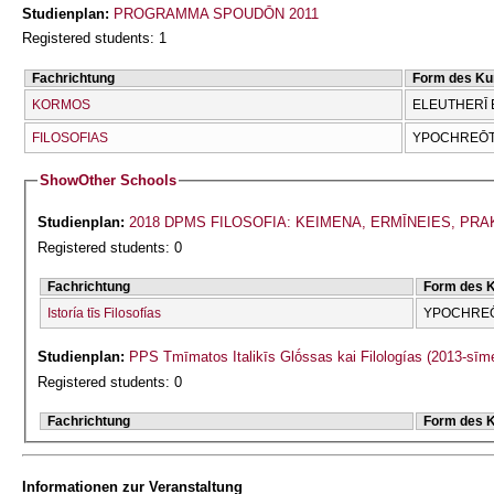
Studienplan:
PROGRAMMA SPOUDŌN 2011
Registered students: 1
Fachrichtung
Form des Ku
KORMOS
ELEUTHERĪ 
FILOSOFIAS
YPOCΗREŌTI
Show
Other Schools
Studienplan:
2018 DPMS FILOSOFIA: KEIMENA, ERMĪNEIES, PRA
Registered students: 0
Fachrichtung
Form des 
Istoría tīs Filosofías
YPOCΗREŌ
Studienplan:
PPS Tmīmatos Italikīs Glṓssas kai Filologías (2013-sīm
Registered students: 0
Fachrichtung
Form des 
Informationen zur Veranstaltung