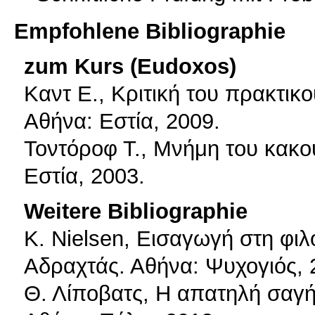
Empfohlene Bibliographie
zum Kurs (Eudoxos)
Καντ Ε., Κριτική του πρακτικ
Αθήνα: Εστία, 2009.
Τοντόροφ Τ., Μνήμη του κακο
Εστία, 2003.
Weitere Bibliographie
K. Nielsen, Εισαγωγή στη φιλ
Αδραχτάς. Αθήνα: Ψυχογιός, 
Θ. Λίποβατς, Η απατηλή σαγήν