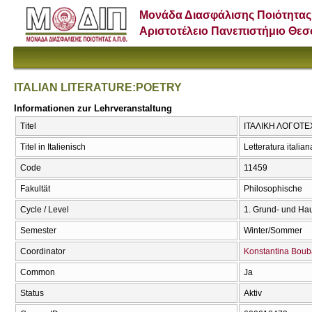
Μονάδα Διασφάλισης Ποιότητας
Αριστοτέλειο Πανεπιστήμιο Θε
ITALIAN LITERATURE:POETRY
Informationen zur Lehrveranstaltung
Titel
ΙΤΑΛΙΚΗ ΛΟΓΟΤΕ
Titel in Italienisch
Letteratura italia
Code
11459
Fakultät
Philosophische
Cycle / Level
1. Grund- und Ha
Semester
Winter/Sommer
Coordinator
Konstantina Boub
Common
Ja
Status
Aktiv