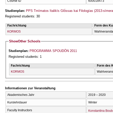
Course ID
600018473
Studienplan:
PPS Tmīmatos Italikīs Glṓssas kai Filologías (2013-sīmera
Registered students: 30
Fachrichtung
Form des Ku
KORMOS
Wahlveransta
Show
Other Schools
Studienplan:
PROGRAMMA SPOUDŌN 2011
Registered students: 1
Fachrichtung
Form des 
KORMOS
Wahlverans
Informationen zur Veranstaltung
Akademisches Jahr
2019 – 2020
Kurslehrdauer
Winter
Faculty Instructors
Konstantina Boub