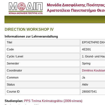
Μονάδα Διασφάλισης Ποιότητας
Αριστοτέλειο Πανεπιστήμιο Θε
DIRECTION WORKSHOP IV
Informationen zur Lehrveranstaltung
Titel
ΕΡΓΑΣΤΗΡΙΟ ΣΚΗ
Code
4ΕΣΘ1
Cycle / Level
1. Grund- und Ha
Semester
Spring
Coordinator
Dimitrios Koutsi
Common
Ja
Status
Aktiv
Course ID
280007541
Studienplan:
PPS Tmīma Kinīmatográfou (2009-sīmera)