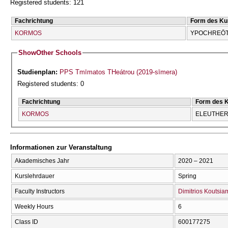
Registered students: 121
Fachrichtung
Form des Ku
KORMOS
YPOCΗREŌT
Show
Other Schools
Studienplan:
PPS Tmīmatos THeátrou (2019-sīmera)
Registered students: 0
Fachrichtung
Form des 
KORMOS
ELEUTHERĪ
Informationen zur Veranstaltung
Akademisches Jahr
2020 – 2021
Kurslehrdauer
Spring
Faculty Instructors
Dimitrios Koutsi
Weekly Hours
6
Class ID
600177275