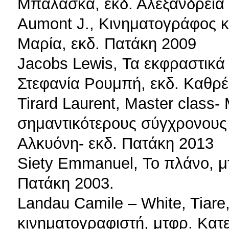
Μπαλάσκα, εκδ. Αλεξάνδρεια
Aumont J., Κινηματογράφος κ
Μαρία, εκδ. Πατάκη 2009
Jacobs Lewis, Τα εκφραστικά
Στεφανία Ρουμπή, εκδ. Καθρ
Tirard Laurent, Master class
σημαντικότερους σύγχρονους 
Αλκυόνη- εκδ. Πατάκη 2013
Siety Emmanuel, Το πλάνο, μ
Πατάκη 2003.
Landau Camile – White, Tiare
κινηματογραφιστή, μτφρ. Κατ