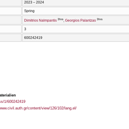
2023 – 2024
Spring
3hrs
3hrs
Dimitrios Nalmpantis
Georgios Palantzas
3
600242419
terialien
ass/1/600242419
/www.civil.auth.gr/content/view/126/102/lang,el/