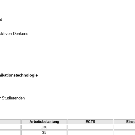
ld
duktiven Denkens
ikationstechnologie
r Studierenden
Arbeitsbelastung
ECTS
Einze
130
35