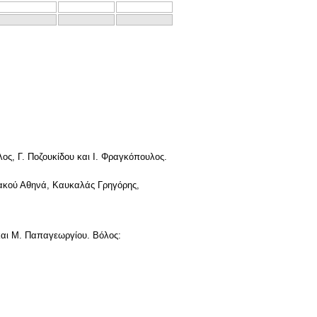
λος, Γ. Ποζουκίδου και Ι. Φραγκόπουλος.
νακού Αθηνά, Καυκαλάς Γρηγόρης,
και Μ. Παπαγεωργίου. Βόλος: