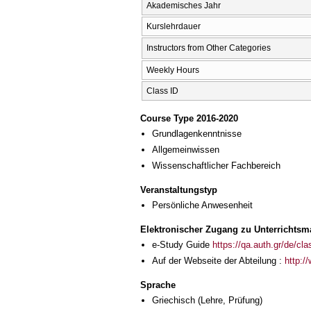
Akademisches Jahr
Kurslehrdauer
Instructors from Other Categories
Weekly Hours
Class ID
Course Type 2016-2020
Grundlagenkenntnisse
Allgemeinwissen
Wissenschaftlicher Fachbereich
Veranstaltungstyp
Persönliche Anwesenheit
Elektronischer Zugang zu Unterrichtsma
e-Study Guide
https://qa.auth.gr/de/cl
Auf der Webseite der Abteilung :
http:/
Sprache
Griechisch
(Lehre, Prüfung)