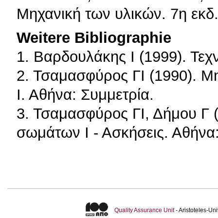
Μηχανική των υλικών. 7η εκδ.
Weitere Bibliographie
1. Βαρδουλάκης Ι (1999). Τεχ
2. Τσαμασφύρος ΓΙ (1990).
Ι. Αθήνα: Συμμετρία.
3. Τσαμασφύρος ΓΙ, Δήμου Γ
σωμάτων Ι - Ασκήσεις. Αθήνα:
Quality Assurance Unit
- Aristoteles-U