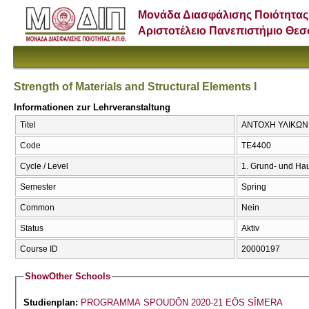
Μονάδα Διασφάλισης Ποιότητας
Αριστοτέλειο Πανεπιστήμιο Θε
Strength of Materials and Structural Elements I
Informationen zur Lehrveranstaltung
Titel
ΑΝΤΟΧΗ ΥΛΙΚΩΝ ΚΑ
Code
ΤΕ4400
Cycle / Level
1. Grund- und Ha
Semester
Spring
Common
Nein
Status
Aktiv
Course ID
20000197
Show
Other Schools
Studienplan:
PROGRAMMA SPOUDŌN 2020-21 EŌS SĪMERA