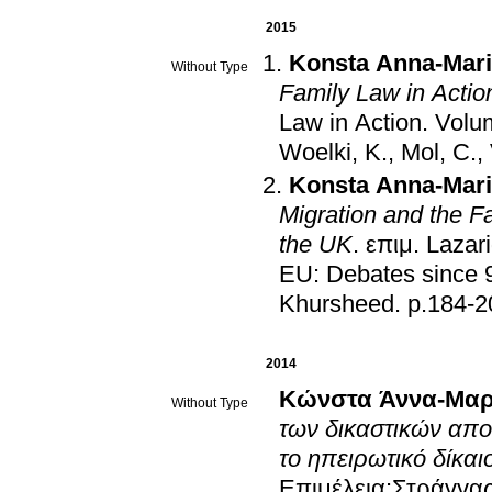
2015
Konsta Anna-Mar
Without Type
Family Law in Actio
Law in Action. Volu
Woelki, K., Mol, C.,
Konsta Anna-Mar
Migration and the F
the UK
.
επιμ.
Lazari
EU: Debates since 
Khursheed
.
p.184-2
2014
Κώνστα Άννα-Μαρ
Without Type
των δικαστικών απο
το ηπειρωτικό δίκαι
Επιμέλεια:Στράγγας