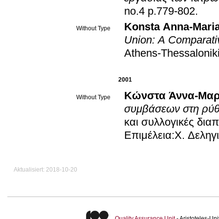
no.4 p.779-802
.
Konsta Anna-Mari
Without Type
Union: A Comparativ
Athens-Thessalonik
2001
Κώνστα Άννα-Μαρ
Without Type
συμβάσεων στη ρύθ
και συλλογικές δι
Επιμέλεια:Χ. Δελη
Aktualisiert: 2018-10-20
Quality Assurance Unit
- Aristoteles-U