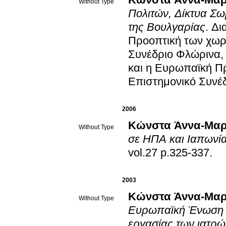
Κώνστα Άννα-Μαρ
Without Type
Πολιτών, Δίκτυα Σω
της Βουλγαρίας
.
Δι
Προοπτική των χωρώ
Συνέδριο Φλώρινα,
και η Ευρωπαϊκή Πρ
Επιστημονικό Συνέ
2006
Κώνστα Άννα-Μαρ
Without Type
σε ΗΠΑ και Ιαπωνί
vol.27 p.325-337
.
2003
Κώνστα Άννα-Μαρ
Without Type
Ευρωπαϊκή Ένωση κ
εργασίας των ιατρώ