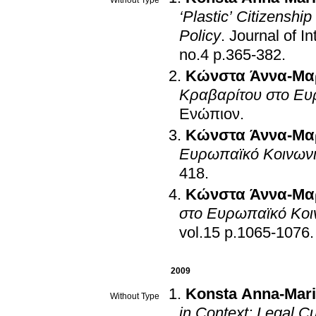
Without Type
‘Plastic’ Citizenship
Policy
.
Journal of In
no.4 p.365-382
.
Κώνστα Άννα-Μα
Κραβαρίτου στο Ευ
Ενώπιον
.
Κώνστα Άννα-Μα
Ευρωπαϊκό Κοινωνι
418
.
Κώνστα Άννα-Μα
στο Ευρωπαϊκό Κοι
vol.15 p.1065-1076
.
2009
Konsta Anna-Mar
Without Type
in Context: Legal C