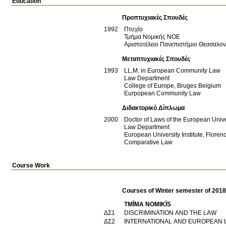
Education
Προπτυχιακές Σπουδές
1992
Πτυχίο
Τμήμα Νομικής ΝΟΕ
Αριστοτέλειο Πανεπιστήμιο Θεσσαλο
Μεταπτυχιακές Σπουδές
1993
LL,M. in European Community Law
Law Department
College of Europe, Bruges
Belgium
Eurpopean Community Law
Διδακτορικό Δίπλωμα
2000
Doctor of Laws of the European Univer
Law Department
European University Institute, Flore
Comparative Law
Course Work
Courses of Winter semester of 201
TMĪMA NOMIKĪS
ΔΣ1
DISCRIMINATION AND THE LAW
ΔΣ2
INTERNATIONAL AND EUROPEAN 