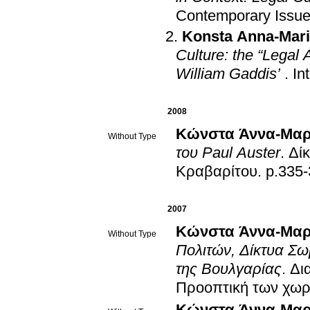
Contemporary Issue
Konsta Anna-Mar
Culture: the “Legal A
William Gaddis’
.
In
2008
Κώνστα Άννα-Μαρ
Without Type
του Paul Auster
.
Δίκ
Κραβαρίτου
.
p.335
2007
Κώνστα Άννα-Μαρ
Without Type
Πολιτών, Δίκτυα Σω
της Βουλγαρίας
.
Δι
Προοπτική των χωρ