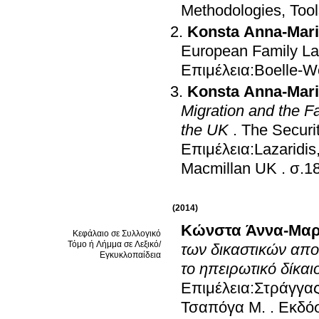
Methodologies, Tool
Konsta Anna-Mar
European Family Law
Επιμέλεια:Boelle-Woe
Konsta Anna-Mar
Migration and the F
the UK
.
The Securit
Επιμέλεια:Lazaridis
Macmillan UK
.
σ.1
(2014)
Κώνστα Άννα-Μαρ
Κεφάλαιο σε Συλλογικό
Τόμο ή Λήμμα σε Λεξικό/
των δικαστικών απο
Εγκυκλοπαίδεια
το ηπειρωτικό δίκαι
Επιμέλεια:Στράγγας
Τσαπόγα Μ.
.
Εκδόσ