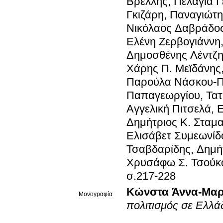
Βρέλλης, Πελαγία Γ
Γκιζάρη, Παναγιώτη
Νικόλαος Δαβράδος,
Ελένη Ζερβογιάννη
Δημοσθένης Λέντζη
Χάρης Π. Μεϊδάνης
Παρούλα Νάσκου-Π
Παπαγεωργίου, Τατ
Αγγελική Πιτσελά, 
Δημήτριος Κ. Σταμα
Ελισάβετ Συμεωνίδ
Τσαβδαρίδης, Δημήτ
Χρυσάφω Σ. Τσούκ
σ.217-228
Κώνστα Άννα-Μαρ
Μονογραφία
πολιτισμός σε Ελλ