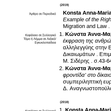
(2019)
Konsta Anna-Mari
Άρθρο σε Περιοδικό
Example of the Righ
Migration and Law
Κώνστα Άννα-Μα
Κεφάλαιο σε Συλλογικό
Τόμο ή Λήμμα σε Λεξικό/
έκφραση της ανθρώ
Εγκυκλοπαίδεια
αλληλεγγύης στην 
Δικαιωμάτων
.
Επιμ
Μ. Σιδέρης
.
σ.43-6
Κώνστα Άννα-Μα
φροντίδα’ στο δίκα
συμπεριληπτική ευ
Δ. Αναγνωστοπούλ
(2018)
Konsta Anna-Mar
Κεφάλαιο σε Συλλογικό