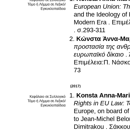
Τόμο ή Λήμμα σε Λεξικό/
European Union: The
Εγκυκλοπαίδεια
and the Ideology of 
Modern Era
.
Επιμέλ
.
σ.293-311
Κώνστα Άννα-Μα
προστασία της ανθ
ευρωπαϊκό δίκαιο
.
Επιμέλεια:Π. Νάσκο
73
(2017)
Konsta Anna-Mar
Κεφάλαιο σε Συλλογικό
Τόμο ή Λήμμα σε Λεξικό/
Rights in EU Law: T
Εγκυκλοπαίδεια
Europe, on board of
to Jean-Michel Belo
Dimitrakou
.
Σάκκου