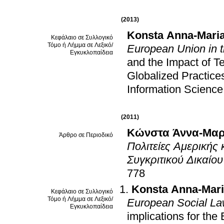
(2013)
Konsta Anna-Mari
Κεφάλαιο σε Συλλογικό
Τόμο ή Λήμμα σε Λεξικό/
European Union in 
Εγκυκλοπαίδεια
and the Impact of T
Globalized Practice
Information Scienc
(2011)
Κώνστα Άννα-Μαρ
Άρθρο σε Περιοδικό
Πολιτείες Αμερικής
Συγκριτικού Δικαίου
778
Konsta Anna-Mar
Κεφάλαιο σε Συλλογικό
Τόμο ή Λήμμα σε Λεξικό/
European Social L
Εγκυκλοπαίδεια
implications for th