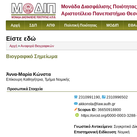
Μονάδα Διασφάλισης Ποιότητας
Αριστοτέλειο Πανεπιστήμιο Θε
Αρχή
ΣΔΠ
ΑΠΘ
Πολιτική Ποιότητας
ΜΟΔΙΠ
ΕΘΑ
Είστε εδώ
Αρχή
»
Αναφορά Βιογραφικών
Βιογραφικό Σημείωμα
Άννα-Μαρία Κώνστα
Επίκουρη Καθηγήτρια, Τμήμα Νομικής
Προσωπικά Στοιχεία
2310991190
2310996502
akkonsta@law.auth.gr
Scopus ID
36650918800
https://orcid.org/0000-0003-3288
Γνωστικό Αντικείμενο
:
Συγκριτικό Δί
Επιστημονική Ειδίκευση
:
Νομική