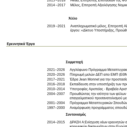
2015
2018
Head, Επιτροπής Ενστάσεων της Φοι
2014
2017
Μέλος, Επιτροπή Αξιολόγησης Νομι
Άλλο
2019
2021
Αναπληρωματικό μέλος, Επιτροπή Αξι
έργου: «Δίκτυο Υποστήριξης, Προώθ
Ερευνητικά Έργα
Συμμετοχή
2021–2026
Αγγλόφωνο Πρόγραμμα Μεταπτυχιακών
2020–2026
Πληρωμή μελών ΔΕΠ απο ΕΜΠ (ΕΘ
2017–2021
Έδρα Jean Monnet για την προστασία
2016–2018
Εκπαίδευση στην υποστήριξη των π
2010–2014
2004–2007
Προωθώντας την ισότητα των φύλων κ
επαγγελματικού προσανατολισμού με 
2001–2004
Πρόγραμμα Μεταπτυχιακών Σπουδών 
1997–2000
Αναμόρφωση προγράμματος σπουδών 
Συντονισμός
2014–2015
ΔΡΑΣΗ Α:Ενίσχυση νέων ερευνητών στ
κοινωνικών δικαιωμάτων στην Ευρώ