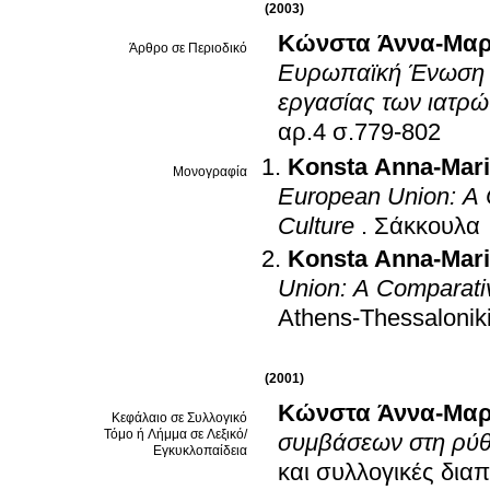
(2003)
Κώνστα Άννα-Μαρ
Άρθρο σε Περιοδικό
Ευρωπαϊκή Ένωση κ
εργασίας των ιατρώ
αρ.4 σ.779-802
Konsta Anna-Mar
Μονογραφία
European Union: A 
Culture
.
Σάκκουλα
Konsta Anna-Mar
Union: A Comparativ
Athens-Thessalonik
(2001)
Κώνστα Άννα-Μαρ
Κεφάλαιο σε Συλλογικό
Τόμο ή Λήμμα σε Λεξικό/
συμβάσεων στη ρύθ
Εγκυκλοπαίδεια
και συλλογικές δι