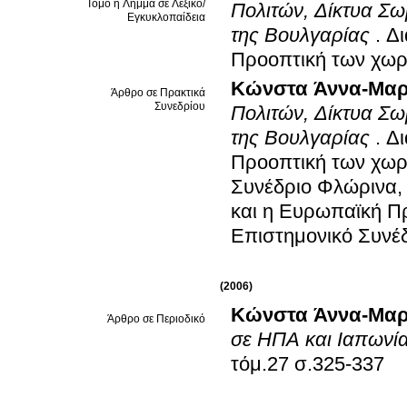
Τόμο ή Λήμμα σε Λεξικό/
Πολιτών, Δίκτυα Σω
Εγκυκλοπαίδεια
της Βουλγαρίας
.
Δι
Προοπτική των χωρ
Κώνστα Άννα-Μαρ
Άρθρο σε Πρακτικά
Συνεδρίου
Πολιτών, Δίκτυα Σω
της Βουλγαρίας
.
Δι
Προοπτική των χωρώ
Συνέδριο Φλώρινα,
και η Ευρωπαϊκή Πρ
Επιστημονικό Συνέ
(2006)
Κώνστα Άννα-Μαρ
Άρθρο σε Περιοδικό
σε ΗΠΑ και Ιαπωνί
τόμ.27 σ.325-337