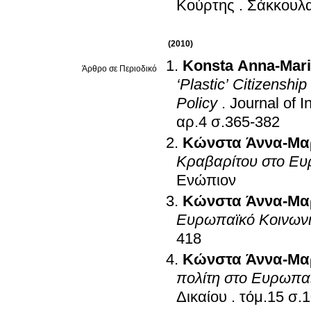
Κούρτης
.
Σάκκουλ
(2010)
Konsta Anna-Mar
Άρθρο σε Περιοδικό
‘Plastic’ Citizenship
Policy
.
Journal of I
αρ.4 σ.365-382
Κώνστα Άννα-Μα
Κραβαρίτου στο Ευ
Ενώπιον
Κώνστα Άννα-Μα
Ευρωπαϊκό Κοινωνι
418
Κώνστα Άννα-Μα
πολίτη στο Ευρωπαϊ
Δικαίου
.
τόμ.