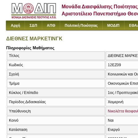
Μονάδα Διασφάλισης Ποιότητας
Αριστοτέλειο Πανεπιστήμιο Θε
Αρχή
ΣΔΠ
ΑΠΘ
Πολιτική Ποιότητας
ΜΟΔΙΠ
ΕΘΑ
ΔΙΕΘΝΕΣ ΜΑΡΚΕΤΙΝΓΚ
Πληροφορίες Μαθήματος
Τίτλος
ΔΙΕΘΝΕΣ ΜΑΡΚΕ
Κωδικός
12ΕΖ09
Σχολή
Κοινωνικών και Ο
Τμήμα
Οικονομικών Επι
Κύκλος / Επίπεδο
1ος / Προπτυχιακ
Περίοδος Διδασκαλίας
Χειμερινή
Υπεύθυνος/η
Νικολέττα θεοφαν
Κοινό
Ναι
Κατάσταση
Ενεργό