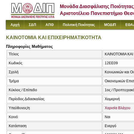
Μονάδα Διασφάλισης Ποιότητας
Αριστοτέλειο Πανεπιστήμιο Θε
Αρχή
ΣΔΠ
ΑΠΘ
Πολιτική Ποιότητας
ΜΟΔΙΠ
ΕΘΑ
ΚΑΙΝΟΤΟΜΙΑ ΚΑΙ ΕΠΙΧΕΙΡΗΜΑΤΙΚΟΤΗΤΑ
Πληροφορίες Μαθήματος
Τίτλος
ΚΑΙΝΟΤΟΜΙΑ ΚΑΙ
Κωδικός
12ΕΕ09
Σχολή
Κοινωνικών και Ο
Τμήμα
Οικονομικών Επι
Κύκλος / Επίπεδο
1ος / Προπτυχιακ
Περίοδος Διδασκαλίας
Χειμερινή
Υπεύθυνος/η
Χαρισία Βλάχου
Κοινό
Ναι
Κατάσταση
Ενεργό