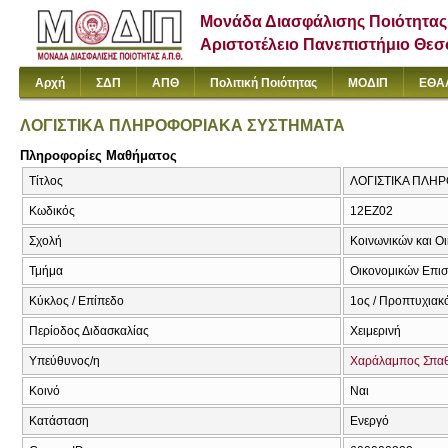
Μονάδα Διασφάλισης Ποιότητας
Αριστοτέλειο Πανεπιστήμιο Θε
Αρχή
ΣΔΠ
ΑΠΘ
Πολιτική Ποιότητας
ΜΟΔΙΠ
ΕΘΑ
ΛΟΓΙΣΤΙΚΑ ΠΛΗΡΟΦΟΡΙΑΚΑ ΣΥΣΤΗΜΑΤΑ
Πληροφορίες Μαθήματος
Τίτλος
ΛΟΓΙΣΤΙΚΑ ΠΛΗ
Κωδικός
12ΕΖ02
Σχολή
Κοινωνικών και Ο
Τμήμα
Οικονομικών Επι
Κύκλος / Επίπεδο
1ος / Προπτυχιακ
Περίοδος Διδασκαλίας
Χειμερινή
Υπεύθυνος/η
Χαράλαμπος Σπα
Κοινό
Ναι
Κατάσταση
Ενεργό