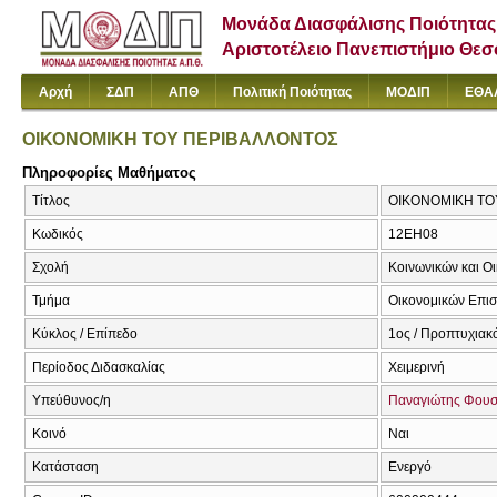
Μονάδα Διασφάλισης Ποιότητας
Αριστοτέλειο Πανεπιστήμιο Θε
Αρχή
ΣΔΠ
ΑΠΘ
Πολιτική Ποιότητας
ΜΟΔΙΠ
ΕΘΑ
ΟΙΚΟΝΟΜΙΚΗ ΤΟΥ ΠΕΡΙΒΑΛΛΟΝΤΟΣ
Πληροφορίες Μαθήματος
Τίτλος
ΟΙΚΟΝΟΜΙΚΗ ΤΟ
Κωδικός
12ΕΗ08
Σχολή
Κοινωνικών και Ο
Τμήμα
Οικονομικών Επι
Κύκλος / Επίπεδο
1ος / Προπτυχιακ
Περίοδος Διδασκαλίας
Χειμερινή
Υπεύθυνος/η
Παναγιώτης Φουσ
Κοινό
Ναι
Κατάσταση
Ενεργό