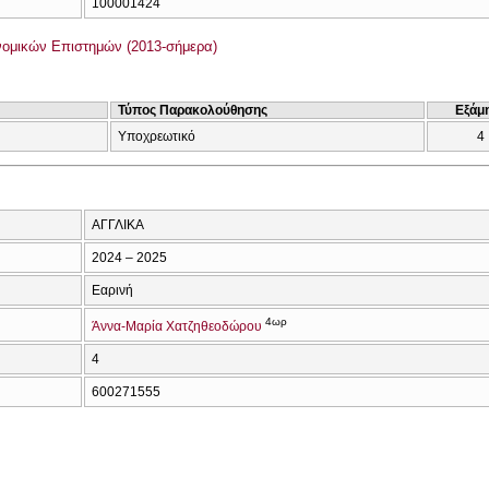
100001424
ομικών Επιστημών (2013-σήμερα)
Τύπος Παρακολούθησης
Εξάμ
Υποχρεωτικό
4
ΑΓΓΛΙΚΑ
2024 – 2025
Εαρινή
4ωρ
Άννα-Μαρία Χατζηθεοδώρου
4
600271555