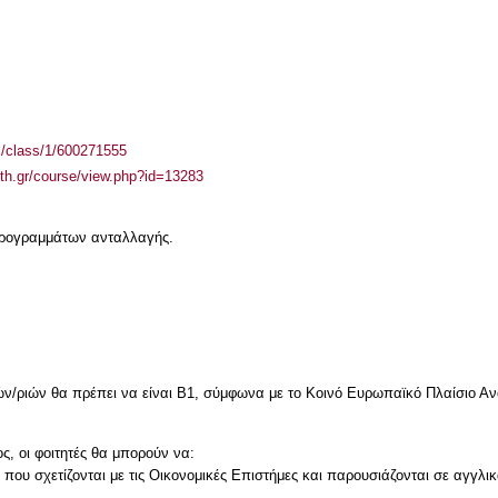
el/class/1/600271555
auth.gr/course/view.php?id=13283
 προγραμμάτων ανταλλαγής.
ν/ριών θα πρέπει να είναι Β1, σύμφωνα με το Κοινό Ευρωπαϊκό Πλαίσιο Αν
, οι φοιτητές θα μπορούν να:
 που σχετίζονται με τις Οικονομικές Επιστήμες και παρουσιάζονται σε αγγλικ