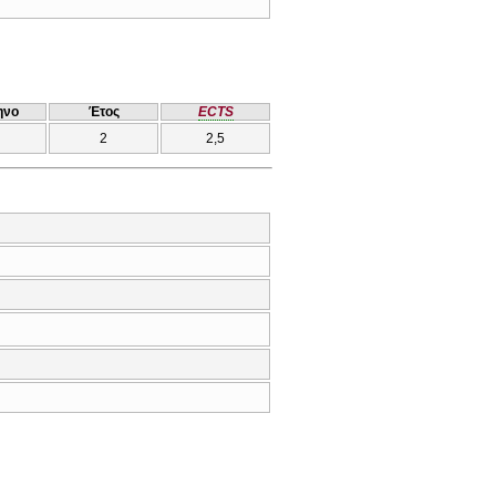
ηνο
Έτος
ECTS
2
2,5