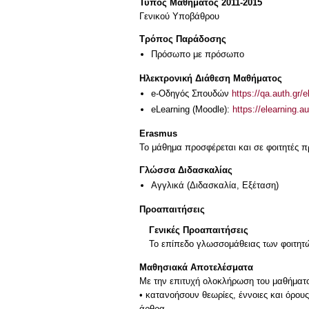
Τύπος Μαθήματος 2011-2015
Γενικού Υποβάθρου
Τρόπος Παράδοσης
Πρόσωπο με πρόσωπο
Ηλεκτρονική Διάθεση Μαθήματος
e-Οδηγός Σπουδών
https://qa.auth.gr/
eLearning (Moodle):
https://elearning.
Erasmus
Το μάθημα προσφέρεται και σε φοιτητές
Γλώσσα Διδασκαλίας
Αγγλικά
(Διδασκαλία, Εξέταση)
Προαπαιτήσεις
Γενικές Προαπαιτήσεις
Το επίπεδο γλωσσομάθειας των φοιτητώ
Μαθησιακά Αποτελέσματα
Με την επιτυχή ολοκλήρωση του μαθήματος
• κατανοήσουν θεωρίες, έννοιες και όρους
άρθρα