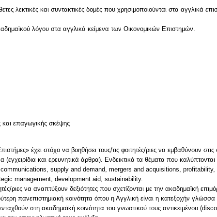
νθετες λεκτικές και συντακτικές δομές που χρησιμοποιούνται στα αγγλικά επ
ακαδημαϊκού λόγου στα αγγλικά κείμενα των Οικονομικών Επιστημών.
ν
ς και επαγωγικής σκέψης
πιστήμες» έχει στόχο να βοηθήσει τους/τις φοιτητές/ριες να εμβαθύνουν στι
εγχειρίδια και ερευνητικά άρθρα). Ενδεικτικά τα θέματα που καλύπτονται είν
communications, supply and demand, mergers and acquisitions, profitability,
tegic management, development aid, sustainability.
ητές/ριες να αναπτύξουν δεξιότητες που σχετίζονται με την ακαδημαϊκή επιμό
ρύτερη πανεπιστημιακή κοινότητα όπου η Αγγλική είναι η κατεξοχήν γλώσσα 
ενταχθούν στη ακαδημαϊκή κοινότητα του γνωστικού τους αντικειμένου (disc