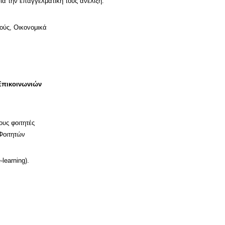
ούς, Οικονομικά
Επικοινωνιών
ους φοιτητές
Φοιτητών
learning).