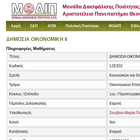
Μονάδα Διασφάλισης Ποιότητας
Αριστοτέλειο Πανεπιστήμιο Θε
Αρχή
ΣΔΠ
ΑΠΘ
Πολιτική Ποιότητας
ΜΟΔΙΠ
ΕΘΑ
ΔΗΜΟΣΙΑ ΟΙΚΟΝΟΜΙΚΗ II
Πληροφορίες Μαθήματος
Τίτλος
ΔΗΜΟΣΙΑ ΟΙΚΟΝΟ
Κωδικός
12ΕΣ02
Σχολή
Κοινωνικών και Ο
Τμήμα
Οικονομικών Επι
Κύκλος / Επίπεδο
1ος / Προπτυχιακ
Περίοδος Διδασκαλίας
Εαρινή
Υπεύθυνος/η
Σουζάνα-Μαρία Π
Κοινό
Ναι
Κατάσταση
Ενεργό