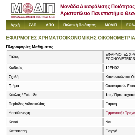
Μονάδα Διασφάλισης Ποιότητας
Αριστοτέλειο Πανεπιστήμιο Θε
Αρχή
ΣΔΠ
ΑΠΘ
Πολιτική Ποιότητας
ΜΟΔΙΠ
ΕΘΑ
ΕΦΑΡΜΟΓΕΣ ΧΡΗΜΑΤΟΟΙΚΟΝΟΜΙΚΗΣ ΟΙΚΟΝΟΜΕΤΡΙ
Πληροφορίες Μαθήματος
ΕΦΑΡΜΟΓΕΣ ΧΡΗ
Τίτλος
ECONOMETRICS
Κωδικός
12ΕΗ02
Σχολή
Κοινωνικών και Ο
Τμήμα
Οικονομικών Επι
Κύκλος / Επίπεδο
1ος / Προπτυχιακ
Περίοδος Διδασκαλίας
Εαρινή
Υπεύθυνος/η
Εμμανουήλ Τραχ
Κοινό
Ναι
Κατάσταση
Ενεργό