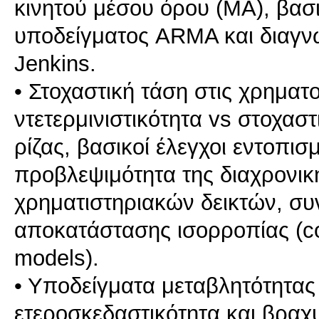
κινητού μέσου όρου (MA), βασι
υποδείγματος ARMA και διαγνω
Jenkins.
• Στοχαστική τάση στις χρηματ
ντετερμινιστικότητα vs στοχαστ
ρίζας, βασικοί έλεγχοι εντοπισ
προβλεψιμότητα της διαχρονικ
χρηματιστηριακών δεικτών, σ
αποκατάστασης ισορροπίας (co-i
models).
• Υποδείγματα μεταβλητότητας (
ετεροσκεδαστικότητα και βραχ