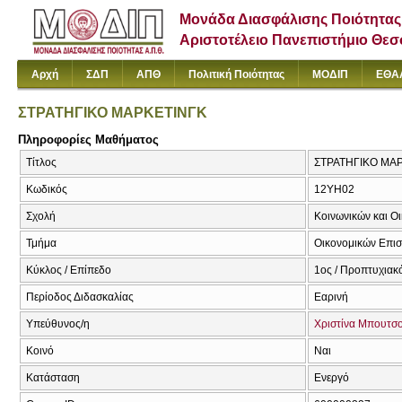
Μονάδα Διασφάλισης Ποιότητας
Αριστοτέλειο Πανεπιστήμιο Θε
Αρχή
ΣΔΠ
ΑΠΘ
Πολιτική Ποιότητας
ΜΟΔΙΠ
ΕΘΑ
ΣΤΡΑΤΗΓΙΚΟ ΜΑΡΚΕΤΙΝΓΚ
Πληροφορίες Μαθήματος
Τίτλος
ΣΤΡΑΤΗΓΙΚΟ ΜΑΡ
Κωδικός
12ΥΗ02
Σχολή
Κοινωνικών και Ο
Τμήμα
Οικονομικών Επι
Κύκλος / Επίπεδο
1ος / Προπτυχιακ
Περίοδος Διδασκαλίας
Εαρινή
Υπεύθυνος/η
Χριστίνα Μπουτσ
Κοινό
Ναι
Κατάσταση
Ενεργό