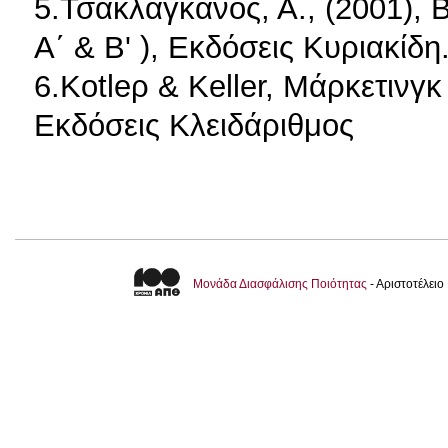
5.Τσακλάγκανος, Α., (2001), 
Α΄ & Β' ), Εκδόσεις Κυριακίδη
6.Kotleρ & Keller, Μάρκετινγ
Εκδόσεις Κλειδάριθμος
Μονάδα Διασφάλισης Ποιότητας
- Αριστοτέλει