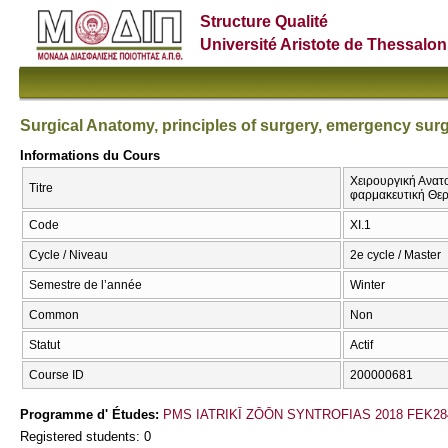
Structure Qualité
Université Aristote de Thessalon
Surgical Anatomy, principles of surgery, emergency sur
Informations du Cours
Χειρουργική Ανατ
Titre
φαρμακευτική Θερα
Code
XI.1
Cycle / Niveau
2e cycle / Master
Semestre de l’année
Winter
Common
Non
Statut
Actif
Course ID
200000681
Programme d' Études:
PMS IATRIKĪ ZŌŌN SYNTROFIAS 2018 FEK28
Registered students: 0