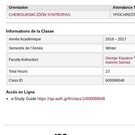
Orientation
Attendance 
CΗEIROURGIKĪ ZŌŌN SYNTROFIAS
YPOCΗREŌT
Informations de la Classe
Année Académique
2016 – 2017
Semestre de l’Année
Winter
George Kazakos
Faculty Instructors
Ioannis Savvas
Total Hours
23
Class ID
600066648
Accès en Ligne
e-Study Guide
https://qa.auth.gr/fr/class/1/600066648