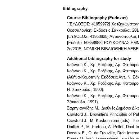
Bibliography
Course Bibliography (Eudoxus)
"[ΕΥΔΟΞΟΣ: 41959972] Χατζηκωνσταντίν
Θεσσαλονίκη: Εκδόσεις Σάκκουλα, 201
[ΕΥΔΟΞΟΣ: 41958835] Αντωνόπουλος Κ. &
[Εύδοξο: 50658988] ΡΟΥΚΟΥΝΑΣ Ε
2η/2015, ΝΟΜΙΚΗ ΒΙΒΛΙΟΘΗΚΗ ΑΕΒΕ
Additional bibliography for study
Ιωάννου Κ., Χρ. Ροζάκης, Αρ. Φατούρος
Ιωάννου Κ., Χρ. Ροζάκης, Αρ. Φατούρο
(Αθήνα-Κομοτηνή: Εκδόσεις Αντ. Ν. Σά
Ιωάννου Κ., Χρ. Ροζάκης, Αρ. Φατούρος
Ν. Σάκκουλα, 1990).
Ιωάννου Κ., Χρ. Ροζάκης, Αρ. Φατούρος
Σάκκουλα, 1991).
Σαρηγιαννίδης Μ., Διεθνές Δημόσιο Δί
Crawford J., Brownlie’s Principles of Pu
Crawford J., M. Koskenniemi (eds), The
Daillier P., M. Forteau, A. Pellet, Droit 
Decaux E., O. de Frouville, Droit Interna