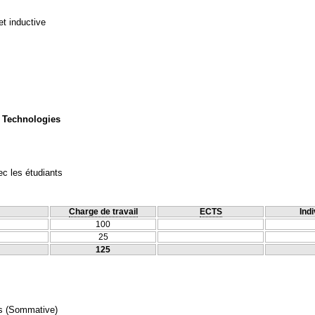
et inductive
 Technologies
c les étudiants
Charge de travail
ECTS
Indi
100
25
125
s
(Sommative)