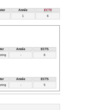
ter
Année
ECTS
1
6
ter
Année
ECTS
pring
-
6
ter
Année
ECTS
pring
-
5