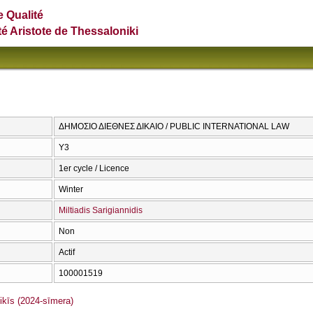
e Qualité
té Aristote de Thessaloniki
ΔΗΜΟΣΙΟ ΔΙΕΘΝΕΣ ΔΙΚΑΙΟ / PUBLIC INTERNATIONAL LAW
Υ3
1er cycle / Licence
Winter
Miltiadis Sarigiannidis
Non
Actif
100001519
īs (2024-sīmera)