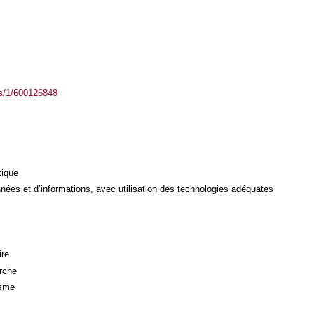
ass/1/600126848
tique
ées et d’informations, avec utilisation des technologies adéquates
ire
rche
isme