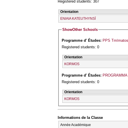
Registered students: 307
Orientation
ENIAIA KATEUTHYNSĪ
Show
Other Schools
Programme d' Études:
PPS Tmīmatos I
Registered students: 0
Orientation
KORMOS
Programme d' Études:
PROGRAMMA 
Registered students: 0
Orientation
KORMOS
Informations de la Classe
Année Académique