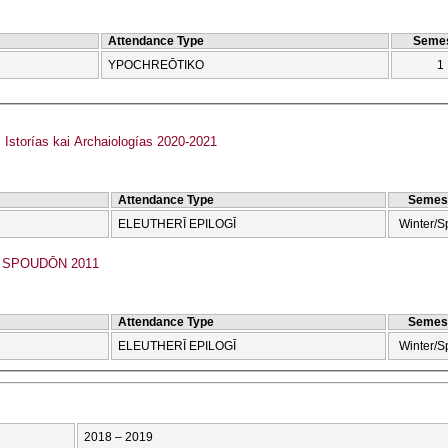
Attendance Type
Semes
YPOCΗREŌTIKO
1
storías kai Archaiologías 2020-2021
Attendance Type
Semes
ELEUTHERĪ EPILOGĪ
Winter/S
SPOUDŌN 2011
Attendance Type
Semes
ELEUTHERĪ EPILOGĪ
Winter/S
2018 – 2019