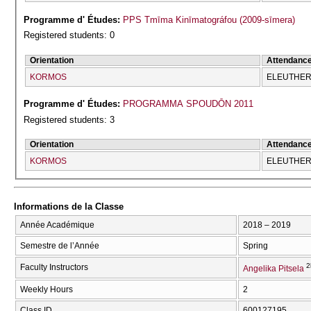
Programme d' Études:
PPS Tmīma Kinīmatográfou (2009-sīmera)
Registered students: 0
Orientation
Attendanc
KORMOS
ELEUTHERĪ
Programme d' Études:
PROGRAMMA SPOUDŌN 2011
Registered students: 3
Orientation
Attendanc
KORMOS
ELEUTHERĪ
Informations de la Classe
Année Académique
2018 – 2019
Semestre de l’Année
Spring
2
Faculty Instructors
Angelika Pitsela
Weekly Hours
2
Class ID
600127195