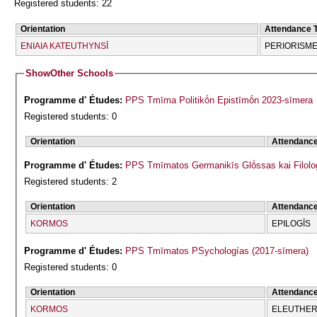
Registered students: 22
Orientation
Attendance 
ENIAIA KATEUTHYNSĪ
PERIORISME
Show
Other Schools
Programme d' Études:
PPS Tmīma Politikṓn Epistīmṓn 2023-sīmera
Registered students: 0
Orientation
Attendanc
Programme d' Études:
PPS Tmīmatos Germanikīs Glṓssas kai Filolog
Registered students: 2
Orientation
Attendanc
KORMOS
EPILOGĪS
Programme d' Études:
PPS Tmīmatos PSychologías (2017-sīmera)
Registered students: 0
Orientation
Attendanc
KORMOS
ELEUTHERĪ