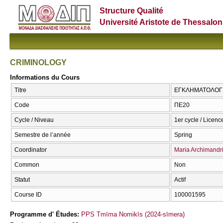
Structure Qualité
Université Aristote de Thessalon
CRIMINOLOGY
Informations du Cours
Titre
ΕΓΚΛΗΜΑΤΟΛΟΓΙ
Code
ΠΕ20
Cycle / Niveau
1er cycle / Licenc
Semestre de l’année
Spring
Coordinator
Maria Archimandr
Common
Non
Statut
Actif
Course ID
100001595
Programme d' Études:
PPS Tmīma Nomikīs (2024-sīmera)