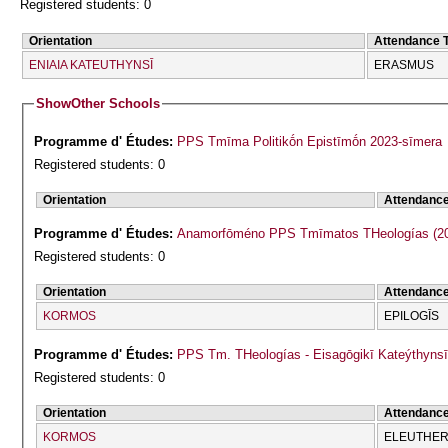
Registered students: 0
Orientation
Attendance 
ENIAIA KATEUTHYNSĪ
ERASMUS
Show
Other Schools
Programme d' Études:
PPS Tmīma Politikṓn Epistīmṓn 2023-sīmera
Registered students: 0
Orientation
Attendanc
Programme d' Études:
Anamorfōmé
Registered students: 0
Orientation
Attendanc
KORMOS
EPILOGĪS
Programme d' Études:
PPS Tm. THeologías - Eisagōgikī Kateýthyn
Registered students: 0
Orientation
Attendanc
KORMOS
ELEUTHERĪ