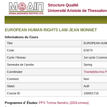
Structure Qualité
Université Aristote de Thessalon
EUROPEAN HUMAN RIGHTS LAW-JEAN MONNET
Informations du Cours
Titre
EUROPEAN HUMA
Code
ΕΛΕ74
Cycle / Niveau
1er cycle / Licence
Semestre de l’année
Spring
Coordinator
Triantafyllia lin
Common
Non
Statut
Actif
Course ID
100001716
Programme d' Études:
PPS Tmīma Nomikīs (2024-sīmera)