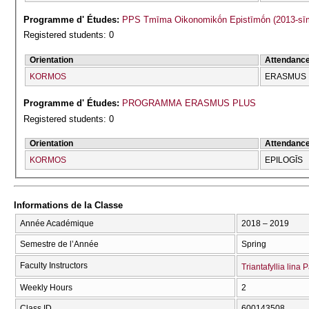
Programme d' Études:
PPS Tmīma Oikonomikṓn Epistīmṓn (2013-sī
Registered students: 0
Orientation
Attendanc
KORMOS
ERASMUS
Programme d' Études:
PROGRAMMA ERASMUS PLUS
Registered students: 0
Orientation
Attendanc
KORMOS
EPILOGĪS
Informations de la Classe
Année Académique
2018 – 2019
Semestre de l’Année
Spring
Faculty Instructors
Triantafyllia lin
Weekly Hours
2
Class ID
600143508