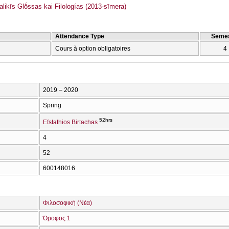
ikīs Glṓssas kai Filologías (2013-sīmera)
Attendance Type
Semes
Cours à option obligatoires
4
2019 – 2020
Spring
52hrs
Efstathios Birtachas
4
52
600148016
Φιλοσοφική (Νέα)
Όροφος 1