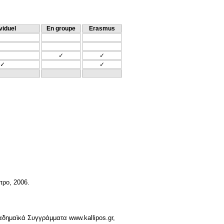
viduel
En groupe
Erasmus
✓
✓
✓
✓
τρο, 2006.
καδημαϊκά Συγγράμματα www.kallipos.gr,