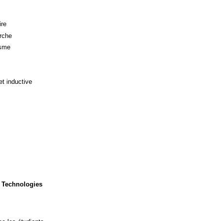
ire
rche
isme
et inductive
 Technologies