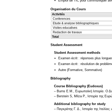
Emploi de TIC pour communiquer ave
Organisation du Cours
Activités
Conferences
Etude & analyse bibliographiques
Visites educatives
Redaction de travaux
Total
Student Assessment
Student Assessment methods
Examen écrit : réponses plus longue
Examen écrit : résolution de problè
Autre
(Formative, Sommative)
Bibliography
Course Bibliography (Eudoxus)
– Burns E.Μ., Ευρωπαϊκή Ιστορία. Ο Δυ
– Berstein S, Milza P., Ιστορία της Ευ
Additional bibliography for study
– Παγκράτης Γ. Δ., Ιστορία της Ιταλία