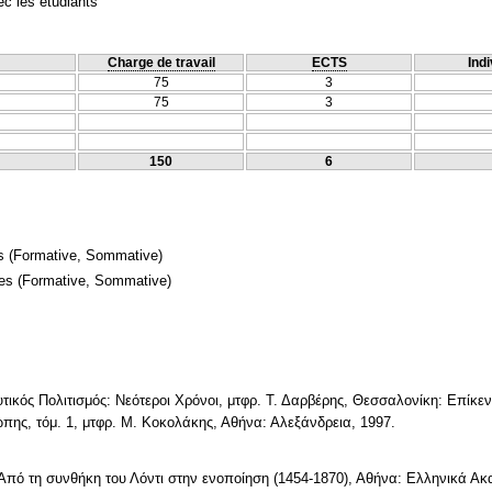
c les étudiants
Charge de travail
ECTS
Indi
75
3
75
3
150
6
s
(Formative, Sommative)
mes
(Formative, Sommative)
τικός Πολιτισμός: Νεότεροι Χρόνοι, μτφρ. Τ. Δαρβέρης, Θεσσαλονίκη: Επίκεν
ρώπης, τόμ. 1, μτφρ. Μ. Κοκολάκης, Αθήνα: Αλεξάνδρεια, 1997.
ς: Από τη συνθήκη του Λόντι στην ενοποίηση (1454-1870), Αθήνα: Ελληνικά Α