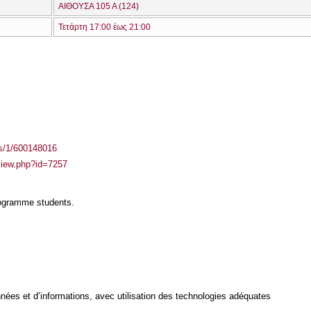
ΑΙΘΟΥΣΑ 105 Α (124)
Τετάρτη 17:00 έως 21:00
ass/1/600148016
/view.php?id=7257
rogramme students.
ées et d’informations, avec utilisation des technologies adéquates