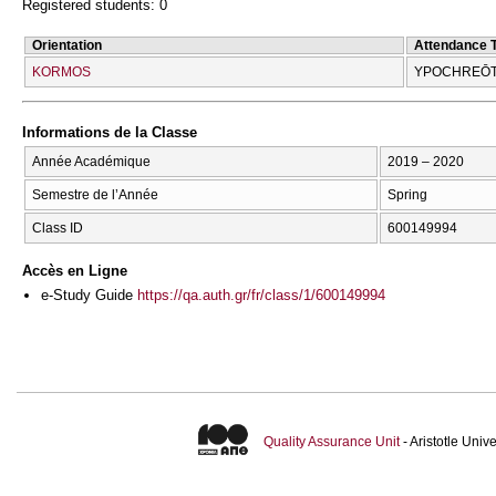
Registered students: 0
Orientation
Attendance 
KORMOS
YPOCΗREŌT
Informations de la Classe
Année Académique
2019 – 2020
Semestre de l’Année
Spring
Class ID
600149994
Accès en Ligne
e-Study Guide
https://qa.auth.gr/fr/class/1/600149994
Quality Assurance Unit
- Aristotle Uni