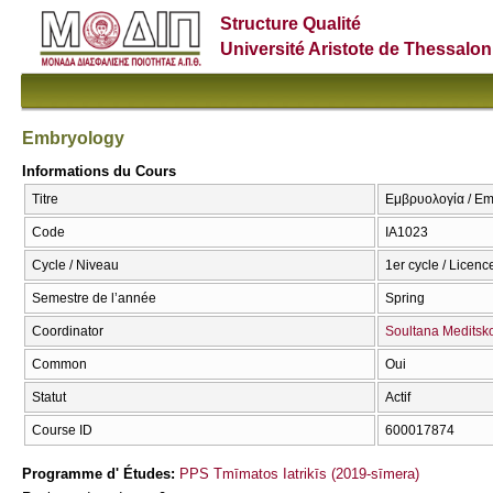
Structure Qualité
Université Aristote de Thessalon
Embryology
Informations du Cours
Titre
Εμβρυολογία / Em
Code
ΙΑ1023
Cycle / Niveau
1er cycle / Licenc
Semestre de l’année
Spring
Coordinator
Soultana Meditsk
Common
Oui
Statut
Actif
Course ID
600017874
Programme d' Études:
PPS Tmīmatos Iatrikīs (2019-sīmera)