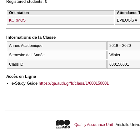
Registered students: 0
Orientation
Attendance 
KORMOS
EPILOGĪS A
Informations de la Classe
Année Académique
2019 – 2020
Semestre de l’Année
Winter
Class ID
600150001
Accès en Ligne
e-Study Guide
https://qa.auth.gr/fr/class/1/600150001
Quality Assurance Unit
- Aristotle Uni