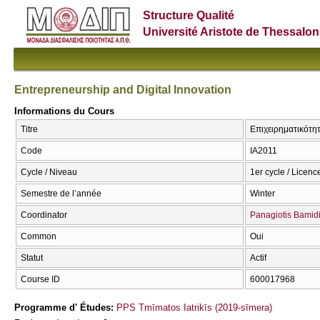
Structure Qualité
Université Aristote de Thessalon
Entrepreneurship and Digital Innovation
Informations du Cours
Titre
Επιχειρηματικότητ
Code
ΙΑ2011
Cycle / Niveau
1er cycle / Licenc
Semestre de l’année
Winter
Coordinator
Panagiotis Bamid
Common
Oui
Statut
Actif
Course ID
600017968
Programme d' Études:
PPS Tmīmatos Iatrikīs (2019-sīmera)