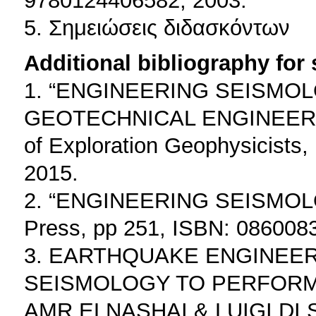
9780124406582, 2003.
5. Σημειώσεις διδασκόντων
Additional bibliography for
1. “ENGINEERING SEISMO
GEOTECHNICAL ENGINEERING”
of Exploration Geophysicists
2015.
2. “ENGINEERING SEISMOLOGY
Press, pp 251, ISBN: 086008
3. EARTHQUAKE ENGINEER
SEISMOLOGY TO PERFORM
AMR ELNASHAI & LUIGI DI SA