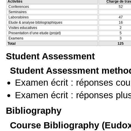
Activités
Charge de trav
Conferences
52
Seminaires
Laboratoires
47
Etude & analyse bibliographiques
16
Visites educatives
2
Presentation d’une etude (projet)
5
Examens
3
Total
125
Student Assessment
Student Assessment metho
Examen écrit : réponses cou
Examen écrit : réponses plu
Bibliography
Course Bibliography (Eudo