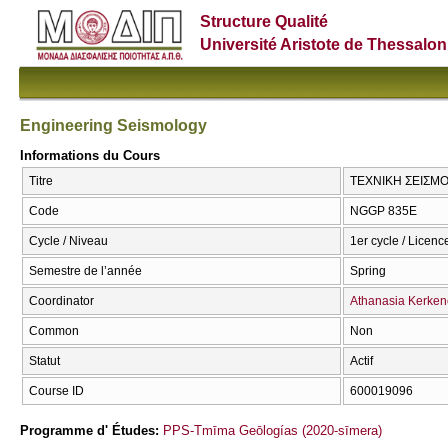
Structure Qualité
Université Aristote de Thessalon
Engineering Seismology
Informations du Cours
Titre
ΤΕΧΝΙΚΗ ΣΕΙΣΜΟΛ
Code
NGGP 835E
Cycle / Niveau
1er cycle / Licenc
Semestre de l’année
Spring
Coordinator
Athanasia Kerke
Common
Non
Statut
Actif
Course ID
600019096
Programme d' Études:
PPS-Tmīma Geōlogías (2020-sīmera)