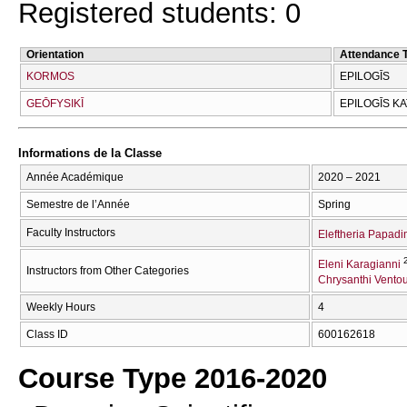
Registered students: 0
Orientation
Attendance 
KORMOS
EPILOGĪS
GEŌFYSIKĪ
EPILOGĪS K
Informations de la Classe
Année Académique
2020 – 2021
Semestre de l’Année
Spring
Faculty Instructors
Eleftheria Papadi
Eleni Karagianni
Instructors from Other Categories
Chrysanthi Ventou
Weekly Hours
4
Class ID
600162618
Course Type 2016-2020