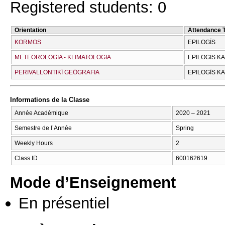
Registered students: 0
Orientation
Attendance 
KORMOS
EPILOGĪS
METEŌROLOGIA - KLIMATOLOGIA
EPILOGĪS K
PERIVALLONTIKĪ GEŌGRAFIA
EPILOGĪS K
Informations de la Classe
Année Académique
2020 – 2021
Semestre de l’Année
Spring
Weekly Hours
2
Class ID
600162619
Mode d’Enseignement
En présentiel