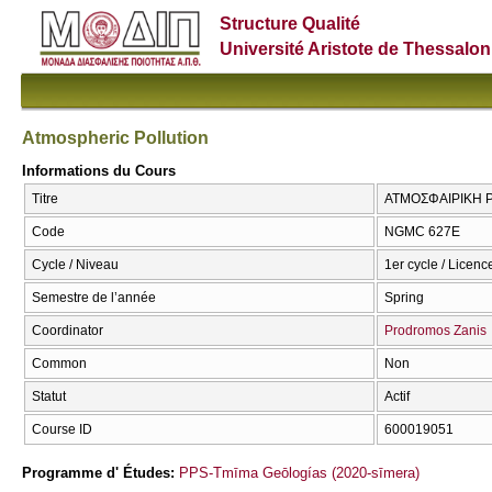
Structure Qualité
Université Aristote de Thessalon
Atmospheric Pollution
Informations du Cours
Titre
ΑΤΜΟΣΦΑΙΡΙΚΗ ΡΥ
Code
NGMC 627E
Cycle / Niveau
1er cycle / Licenc
Semestre de l’année
Spring
Coordinator
Prodromos Zanis
Common
Non
Statut
Actif
Course ID
600019051
Programme d' Études:
PPS-Tmīma Geōlogías (2020-sīmera)