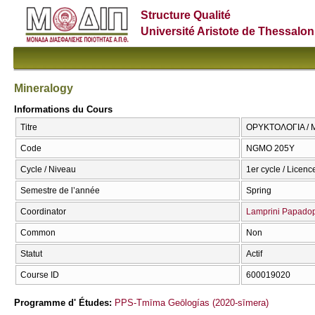
Structure Qualité
Université Aristote de Thessalon
Mineralogy
Informations du Cours
Titre
ΟΡΥΚΤΟΛΟΓΙΑ / M
Code
NGMO 205Y
Cycle / Niveau
1er cycle / Licenc
Semestre de l’année
Spring
Coordinator
Lamprini Papado
Common
Non
Statut
Actif
Course ID
600019020
Programme d' Études:
PPS-Tmīma Geōlogías (2020-sīmera)