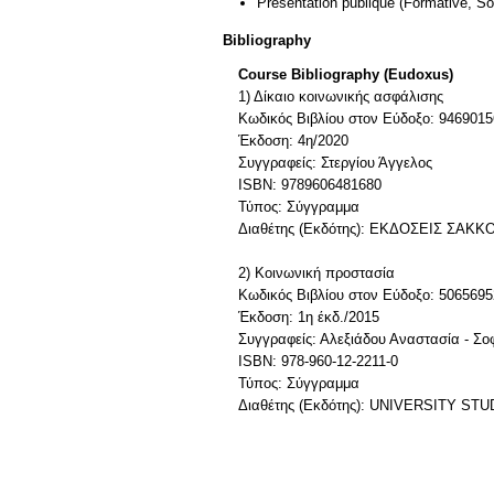
Présentation publique
(Formative, S
Bibliography
Course Bibliography (Eudoxus)
1) Δίκαιο κοινωνικής ασφάλισης
Κωδικός Βιβλίου στον Εύδοξο: 9469015
Έκδοση: 4η/2020
Συγγραφείς: Στεργίου Άγγελος
ISBN: 9789606481680
Τύπος: Σύγγραμμα
Διαθέτης (Εκδότης): ΕΚΔΟΣΕΙΣ ΣΑΚΚ
2) Κοινωνική προστασία
Κωδικός Βιβλίου στον Εύδοξο: 5065695
Έκδοση: 1η έκδ./2015
Συγγραφείς: Αλεξιάδου Αναστασία - Σο
ISBN: 978-960-12-2211-0
Τύπος: Σύγγραμμα
Διαθέτης (Εκδότης): UNIVERSITY 