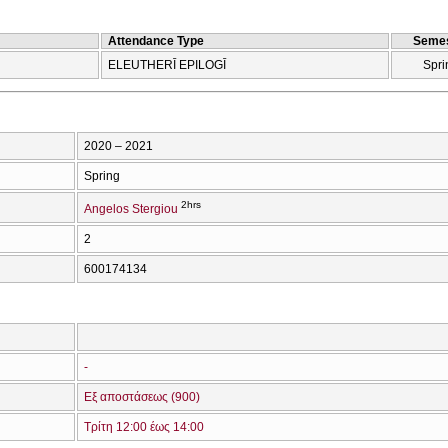
Attendance Type
Semes
ELEUTHERĪ EPILOGĪ
Spri
2020 – 2021
Spring
2hrs
Angelos Stergiou
2
600174134
-
Εξ αποστάσεως (900)
Τρίτη 12:00 έως 14:00