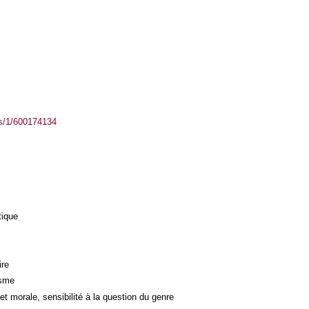
ass/1/600174134
tique
ire
isme
et morale, sensibilité à la question du genre