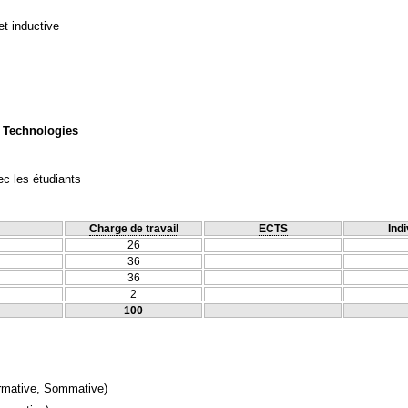
et inductive
 Technologies
c les étudiants
Charge de travail
ECTS
Indi
26
36
36
2
100
rmative, Sommative)