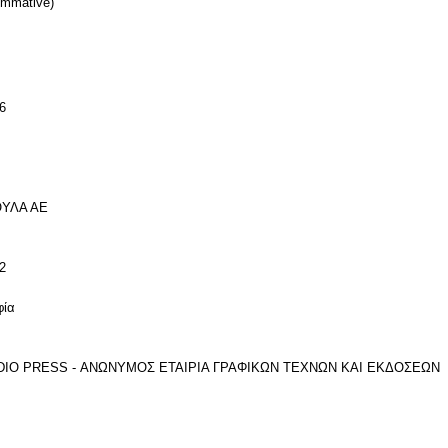
ommative)
6
ΟΥΛΑ ΑΕ
2
φία
STUDIO PRESS - ΑΝΩΝΥΜΟΣ ΕΤΑΙΡΙΑ ΓΡΑΦΙΚΩΝ ΤΕΧΝΩΝ ΚΑΙ ΕΚΔΟΣΕΩΝ