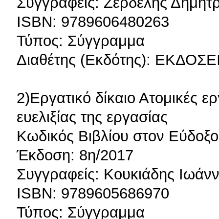
Συγγραφείς: Ζερδελής Δημήτ
ISBN: 9789606480263
Τύπος: Σύγγραμμα
Διαθέτης (Εκδότης): ΕΚΔΟΣ
2)Εργατικό δίκαιο Ατομικές ερ
ευελιξίας της εργασίας
Κωδικός Βιβλίου στον Εύδοξο
Έκδοση: 8η/2017
Συγγραφείς: Κουκιάδης Ιωάνν
ISBN: 9789605686970
Τύπος: Σύγγραμμα