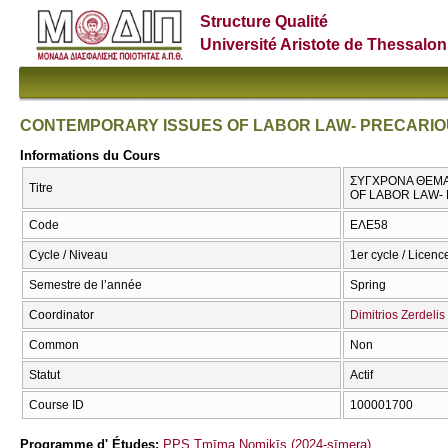
Structure Qualité
Université Aristote de Thessalon
CONTEMPORARY ISSUES OF LABOR LAW- PRECARIO
Informations du Cours
ΣΥΓΧΡΟΝΑ ΘΕΜΑΤ
Titre
OF LABOR LAW-
Code
ΕΛΕ58
Cycle / Niveau
1er cycle / Licenc
Semestre de l’année
Spring
Coordinator
Dimitrios Zerdelis
Common
Non
Statut
Actif
Course ID
100001700
Programme d' Études:
PPS Tmīma Nomikīs (2024-sīmera)