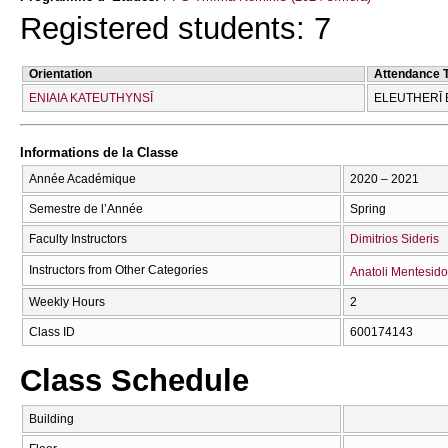
Registered students: 7
Orientation
Attendance 
ENIAIA KATEUTHYNSĪ
ELEUTHERĪ 
Informations de la Classe
Année Académique
2020 – 2021
Semestre de l’Année
Spring
Faculty Instructors
Dimitrios Sideris
Instructors from Other Categories
Anatoli Mentesid
Weekly Hours
2
Class ID
600174143
Class Schedule
Building