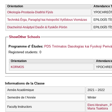
Orientation
Attendance 
Oikología-Prostasía-Diatīrīsī Fýsīs
YPOCΗREŌTI
Techniká Érga, Paragōgī kai Axiopoíīsī Xylṓdous Viomázas
EPILOGĪS TĪ
Diacheírisī-Anáptyxī Dasṓn & Fysikṓn Pórōn
EPILOGĪS TĪ
Show
Other Schools
Programme d' Études:
PDS Tmīmatos Dasologías kai Fysikoý Perivá
Registered students: 0
Orientation
Attendanc
KORMOS
YPOCΗRE
Informations de la Classe
Année Académique
2021 – 2022
Semestre de l’Année
Winter
Eleni Abraham
P
Faculty Instructors
Maria Tsaktsira