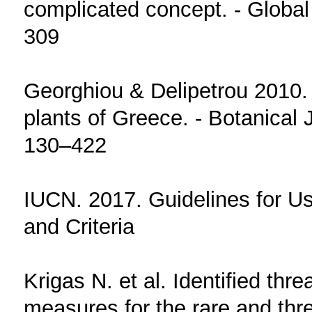
complicated concept. - Globa
309
Georghiou & Delipetrou 2010. 
plants of Greece. - Botanical 
130–422
IUCN. 2017. Guidelines for U
and Criteria
Krigas N. et al. Identified thr
measures for the rare and thr