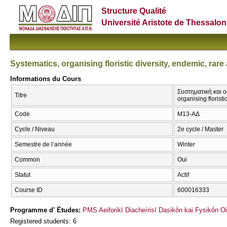
Structure Qualité
Université Aristote de Thessalon
Systematics, organising floristic diversity, endemic, rar
Informations du Cours
Συστηματική και ο
Titre
organising florist
Code
Μ13-ΑΔ
Cycle / Niveau
2e cycle / Master
Semestre de l’année
Winter
Common
Oui
Statut
Actif
Course ID
600016333
Programme d' Études:
PMS Aeiforikī Diacheírisī Dasikṓn kai Fysikṓn O
Registered students: 6