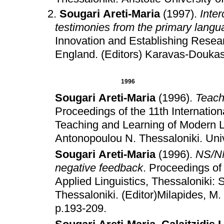
Sougari Areti-Maria
(1997)
.
Inter
testimonies from the primary lang
Innovation and Establishing Researc
England
.
(Editors) Karavas-Doukas
1996
Sougari Areti-Maria
(1996)
.
Teach
Proceedings of the 11th Internatio
Teaching and Learning of Modern
Antonopoulou N
.
Thessaloniki
.
Uni
Sougari Areti-Maria
(1996)
.
NS/NNS
negative feedback
.
Proceedings of 
Applied Linguistics, Thessaloniki: S
Thessaloniki
.
(Editor)Milapides, M
.
p.193-209
.