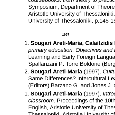
Symposium, Department of Theoretic
Aristotle University of Thessaloniki
University of Thessaloniki
.
p.145-1
1997
Sougari Areti-Maria
,
Calaitzidis
primary education: Objectives and
Learning and Early Foreign Langu
Spallanzani P
.
Torre Boldone (Ber
Sougari Areti-Maria
(1997)
.
Cult
Same Differences? Intercultural L
(Editors) Barzano G. and Jones J.
Sougari Areti-Maria
(1997)
.
Intro
classroom
.
Proceedings of the 10th
English, Aristotle University of The
Thessaloniki
.
Aristotle University o