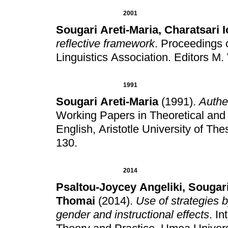
2001
Sougari Areti-Maria
,
Charatsari I
reflective framework
.
Proceedings o
Linguistics Association
.
Editors M. 
1991
Sougari Areti-Maria
(1991)
.
Authen
Working Papers in Theoretical and 
English, Aristotle University of The
130
.
2014
Psaltou-Joycey Angeliki
,
Sougari
Thomai
(2014)
.
Use of strategies 
gender and instructional effects
.
In