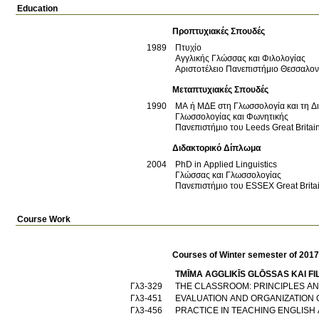
Education
Προπτυχιακές Σπουδές
1989
Πτυχίο
Αγγλικής Γλώσσας και Φιλολογίας
Αριστοτέλειο Πανεπιστήμιο Θεσσαλο
Μεταπτυχιακές Σπουδές
1990
MA ή ΜΔΕ στη Γλωσσολογία και τη Δ
Γλωσσολογίας και Φωνητικής
Πανεπιστήμιο του Leeds
Great Britai
Διδακτορικό Δίπλωμα
2004
PhD in Applied Linguistics
Γλώσσας και Γλωσσολογίας
Πανεπιστήμιο του ESSEX
Great Brita
Course Work
Courses of Winter semester of 201
TMĪMA AGGLIKĪS GLŌSSAS KAI F
Γλ3-329
THE CLASSROOM: PRINCIPLES A
Γλ3-451
EVALUATION AND ORGANIZATION 
Γλ3-456
PRACTICE IN TEACHING ENGLISH