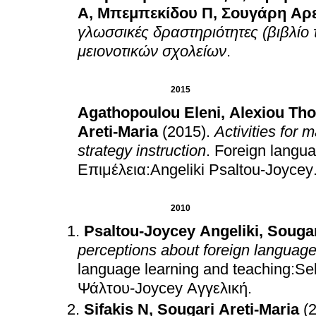
Α
,
Μπεμπεκίδου Π
,
Σουγάρη Αρ
γλωσσικές δραστηριότητες (βιβλίο 
μειονοτικών σχολείων
.
2015
Agathopoulou Eleni
,
Alexiou Th
Areti-Maria
(2015)
.
Activities for
strategy instruction
.
Foreign languag
Επιμέλεια:Angeliki Psaltou-Joycey
2010
Psaltou-Joycey Angeliki
,
Sougar
perceptions about foreign language
language learning and teaching:Se
Ψάλτου-Joycey Αγγελική
.
Sifakis N
,
Sougari Areti-Maria
(