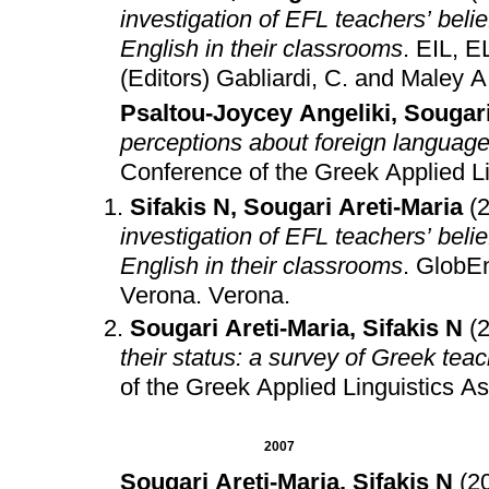
investigation of EFL teachers’ beli
English in their classrooms
.
EIL, E
(Editors) Gabliardi, C. and Maley A
Psaltou-Joycey Angeliki
,
Sougari
perceptions about foreign language
Conference of the Greek Applied Li
Sifakis N
,
Sougari Areti-Maria
(
investigation of EFL teachers’ beli
English in their classrooms
.
GlobEn
Verona
.
Verona
.
Sougari Areti-Maria
,
Sifakis N
(
their status: a survey of Greek tea
of the Greek Applied Linguistics As
2007
Sougari Areti-Maria
,
Sifakis N
(2