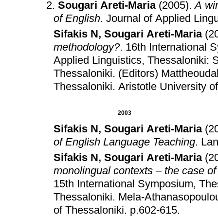
Sougari Areti-Maria
(2005)
.
A wi
of English
.
Journal of Applied Lingu
Sifakis N
,
Sougari Areti-Maria
(2
methodology?
.
16th International
Applied Linguistics, Thessaloniki: S
Thessaloniki
.
(Editors) Mattheouda
Thessaloniki
.
Aristotle University o
2003
Sifakis N
,
Sougari Areti-Maria
(2
of English Language Teaching
.
Lan
Sifakis N
,
Sougari Areti-Maria
(2
monolingual contexts – the case o
15th International Symposium, Thess
Thessaloniki
.
Mela-Athanasopoulou,
of Thessaloniki
.
p.602-615
.