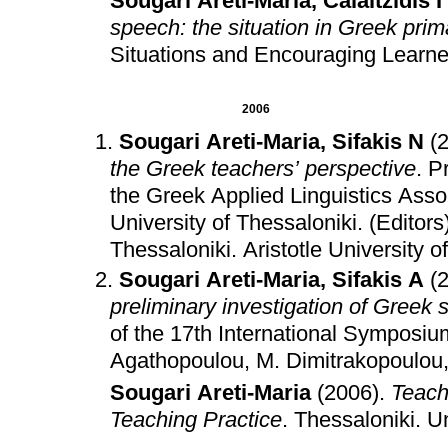
Sougari Areti-Maria
,
Calaitzidis I
speech: the situation in Greek pri
Situations and Encouraging Learn
2006
Sougari Areti-Maria
,
Sifakis N
(
the Greek teachers’ perspective
.
Pr
the Greek Applied Linguistics Assoc
University of Thessaloniki
.
(Editors
Thessaloniki
.
Aristotle University 
Sougari Areti-Maria
,
Sifakis A
(
preliminary investigation of Greek 
of the 17th International Symposium
Agathopoulou, M. Dimitrakopoulou
Sougari Areti-Maria
(2006)
.
Teach
Teaching Practice
.
Thessaloniki
.
Un