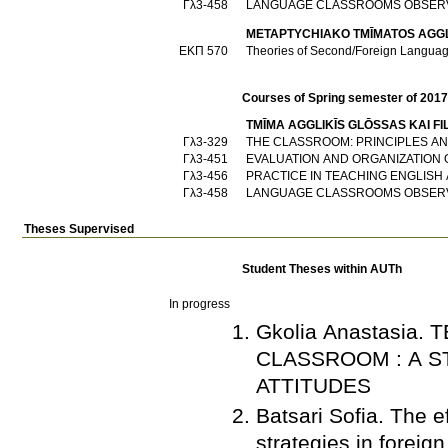
Γλ3-458
LANGUAGE CLASSROOMS OBSER
METAPTYCΗIAKO TMĪMATOS AGGLI
ΕΚΠ 570
Theories of Second/Foreign Languag
Courses of Spring semester of 201
TMĪMA AGGLIKĪS GLŌSSAS KAI F
Γλ3-329
THE CLASSROOM: PRINCIPLES A
Γλ3-451
EVALUATION AND ORGANIZATION 
Γλ3-456
PRACTICE IN TEACHING ENGLISH
Γλ3-458
LANGUAGE CLASSROOMS OBSER
Theses Supervised
Student Theses within AUTh
In progress
Gkolia Anastasia
CLASSROOM : A S
ATTITUDES
Batsari Sofia. The e
strategies in foreig