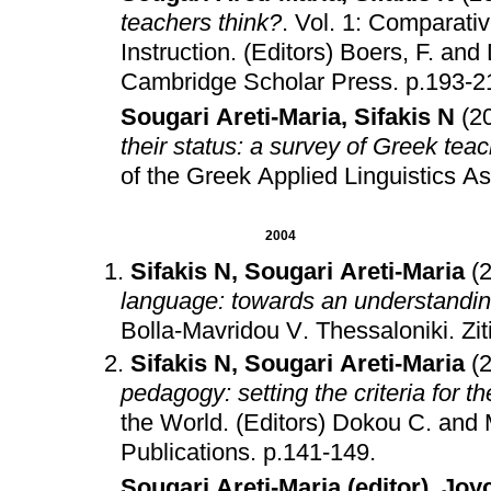
teachers think?
.
Vol. 1: Comparati
Instruction
.
(Editors) Boers, F. an
Cambridge Scholar Press
.
p.193-2
Sougari Areti-Maria
,
Sifakis N
(2
their status: a survey of Greek tea
of the Greek Applied Linguistics As
2004
Sifakis N
,
Sougari Areti-Maria
(
language: towards an understanding
Bolla-Mavridou V
.
Thessaloniki
.
Zit
Sifakis N
,
Sougari Areti-Maria
(
pedagogy: setting the criteria for t
the World
.
(Editors) Dokou C. and 
Publications
.
p.141-149
.
Sougari Areti-Maria (editor)
,
Joyc