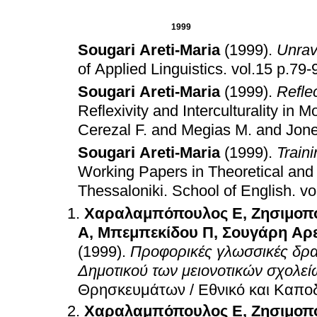
1999
Sougari Areti-Maria
(1999)
.
Unrave
of Applied Linguistics
.
vol.15 p.7
Sougari Areti-Maria
(1999)
.
Refle
Reflexivity and Interculturality i
Cerezal F. and Megias M. and Jon
Sougari Areti-Maria
(1999)
.
Train
Working Papers in Theoretical and A
Thessaloniki
.
School of English
.
Χαραλαμπόπουλος Ε
,
Ζησιμοπ
Α
,
Μπεμπεκίδου Π
,
Σουγάρη Αρ
(1999)
.
Προφορικές γλωσσικές δρασ
Δημοτικού των μειονοτικών σχολεί
Θρησκευμάτων / Εθνικό και Καπο
Χαραλαμπόπουλος Ε
,
Ζησιμοπ