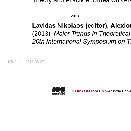
Theory and Practice
.
Umea Univers
2013
Lavidas Nikolaos (editor)
,
Alexio
(2013)
.
Major Trends in Theoretical
20th International Symposium on Th
Mis à jour: 2018-03-27
Quality Assurance Unit
- Aristotle Uni