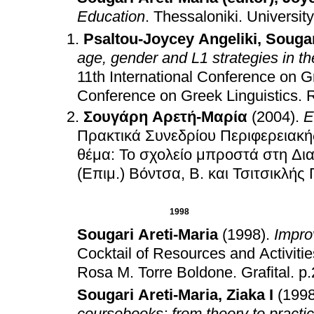
Education
.
Thessaloniki
.
Universit
Psaltou-Joycey Angeliki
,
Sougar
age, gender and L1 strategies in th
11th International Conference on G
Conference on Greek Linguistics
.
R
Σουγάρη Αρετή-Μαρία
(2004)
.
Ε
Πρακτικά Συνεδρίου Περιφερειακή
θέμα: Το σχολείο μπροστά στη Δι
(Επιμ.) Βόντσα, Β. και Τσιτσικλής 
1998
Sougari Areti-Maria
(1998)
.
Impro
Cocktail of Resources and Activitie
Rosa M
.
Torre Boldone
.
Grafital
.
p.
Sougari Areti-Maria
,
Ziaka I
(1998
coursebooks: from theory to practi