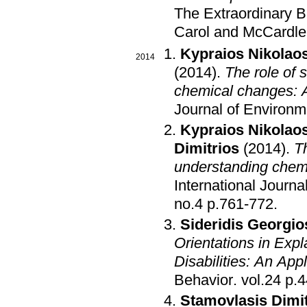
The Extraordinary B
Carol and McCardl
Kypraios Nikolao
2014
(2014)
.
The role of 
chemical changes: A
Journal of Environm
Kypraios Nikolao
Dimitrios
(2014)
.
Th
understanding chemi
International Journ
no.4 p.761-772
.
Sideridis Georgio
Orientations in Exp
Disabilities: An App
Behavior
.
vol.2
Stamovlasis Dimit