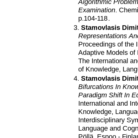
Algorithmic Problem
Examination
.
Chemis
p.104-118
.
Stamovlasis Dimit
Representations An
Proceedings of the I
Adaptive Models of
The International a
Stamovlasis Dimit
Bifurcations In Kno
Paradigm Shift In E
International and I
Knowledge, Langua
Interdisciplinary S
Language and Cogni
Pöllä
.
Espoo - Finla