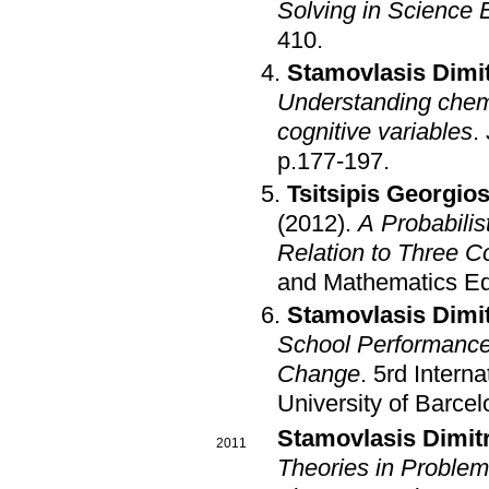
Solving in Science 
410
.
Stamovlasis Dimit
Understanding chemi
cognitive variables
.
p.177-197
.
Tsitsipis Georgio
(2012)
.
A Probabilis
Relation to Three C
and Mathematics Ed
Stamovlasis Dimit
School Performance
Change
.
5rd Intern
University of Barce
Stamovlasis Dimit
2011
Theories in Problem