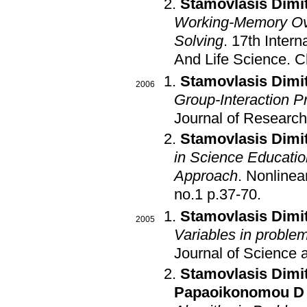
Stamovlasis Dimit
Working-Memory Ove
Solving
.
17th Inter
And Life Science
.
C
Stamovlasis Dimit
2006
Group-Interaction 
Journal of Research
Stamovlasis Dimit
in Science Educati
Approach
.
Nonlinea
no.1 p.37-70
.
Stamovlasis Dimit
2005
Variables in proble
Journal of Science
Stamovlasis Dimit
Papaoikonomou D