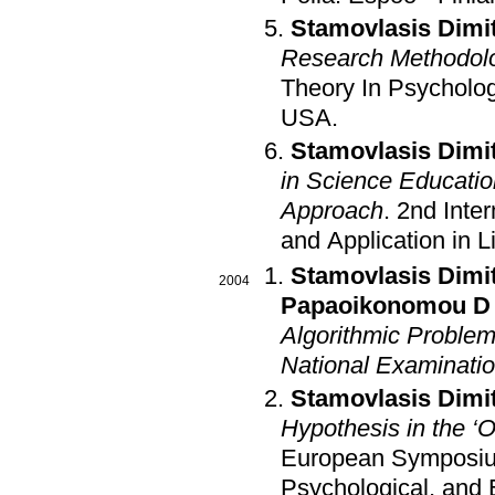
Stamovlasis Dimit
Research Methodol
Theory In Psycholo
USA
.
Stamovlasis Dimit
in Science Educati
Approach
.
2nd Inte
and Application in L
Stamovlasis Dimit
2004
Papaoikonomou D
Algorithmic Problem
National Examinati
Stamovlasis Dimit
Hypothesis in the ‘O
European Symposium
Psychological, and