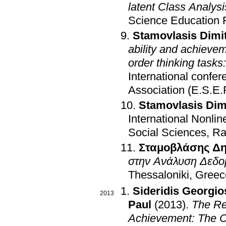
latent Class Analysi
Science Education 
Stamovlasis Dimit
ability and achievem
order thinking tasks
International confe
Association (E.S.E.
Stamovlasis Dim
International Nonli
Social Sciences, Ra
Σταμοβλάσης Δη
στην Ανάλυση Δεδο
Thessaloniki, Greec
Sideridis Georgio
2013
Paul
(2013)
.
The Re
Achievement: The C