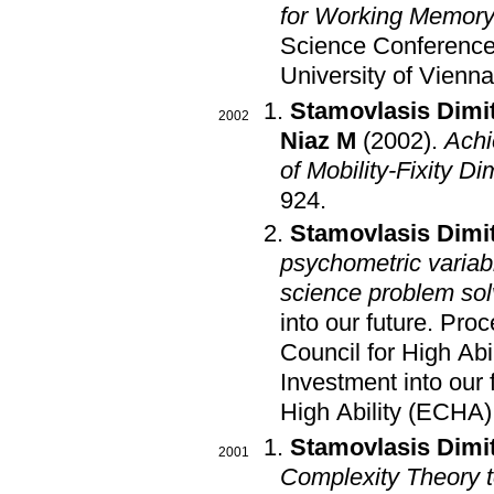
for Working Memory
Science Conference:
Stamovlasis Dimit
2002
Niaz M
(2002)
.
Achi
of Mobility-Fixity D
924
.
Stamovlasis Dimit
psychometric variabl
science problem sol
into our future. Pro
Council for High Ab
Investment into our 
High Ability (ECHA)
Stamovlasis Dimit
2001
Complexity Theory t