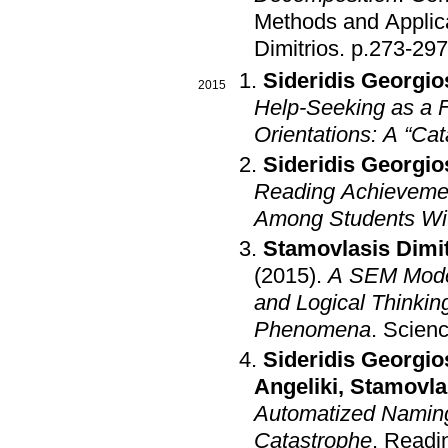
Methods and Applic
Dimitrios
.
p.273-297
Sideridis Georgio
2015
Help-Seeking as a 
Orientations: A “Ca
Sideridis Georgio
Reading Achievemen
Among Students With
Stamovlasis Dimit
(2015)
.
A SEM Model
and Logical Thinkin
Phenomena
.
Scienc
Sideridis Georgio
Angeliki
,
Stamovlas
Automatized Naming 
Catastrophe
.
Readin