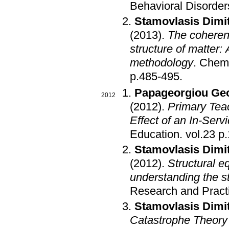
Behavioral Disorder
Stamovlasis Dimit
(2013)
.
The coheren
structure of matter: 
methodology
.
Chemi
p.485-495
.
Papageorgiou Ge
2012
(2012)
.
Primary Tea
Effect of an In-Serv
Education
.
vol.23 p
Stamovlasis Dimit
(2012)
.
Structural e
understanding the s
Research and Pract
Stamovlasis Dimit
Catastrophe Theory 