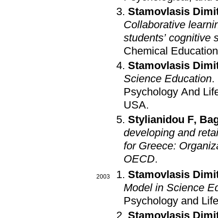
Stamovlasis Dimit
Collaborative learni
students’ cognitive s
Chemical Educatio
Stamovlasis Dimit
Science Education
.
Psychology And Lif
USA
.
Stylianidou F
,
Bag
developing and reta
for Greece: Organiz
OECD
.
Stamovlasis Dimit
2003
Model in Science Ed
Psychology and Life
Stamovlasis Dimit