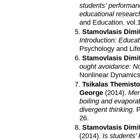
students’ performan
educational researc
and Education
.
Stamovlasis Dimit
Introduction: Educa
Psychology and Lif
Stamovlasis Dimit
ought avoidance: No
Nonlinear Dynamics
Tsikalas Themisto
George
(2014)
.
Men
boiling and evaporat
divergent thinking
.
P
26
.
Stamovlasis Dimit
(2014)
.
Is students'