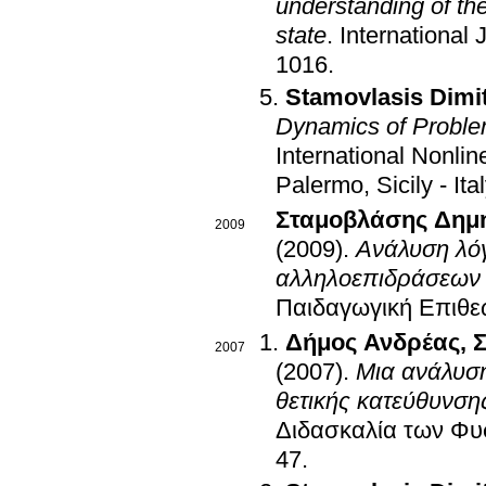
understanding of the
state
.
International
1016
.
Stamovlasis Dimit
Dynamics of Proble
International Nonli
Palermo, Sicily - 
Σταμοβλάσης Δημ
2009
(2009)
.
Ανάλυση λόγ
αλληλοεπιδράσεων σ
Παιδαγωγική Επιθ
Δήμος Ανδρέας
,
2007
(2007)
.
Μια ανάλυσ
θετικής κατεύθυνση
Διδασκαλία των Φυ
47
.