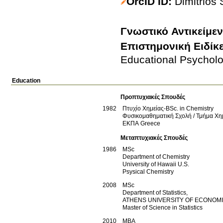
OrcID ID
Dimitrios
Γνωστικό Αντικείμε
Επιστημονική Ειδίκ
Educational Psychol
Education
Προπτυχιακές Σπουδές
1982
Πτυχίο Χημείας-BSc. in Chemistry
Φυσικομαθηματική Σχολή / Τμήμα Χη
ΕΚΠΑ
Greece
Μεταπτυχιακές Σπουδές
1986
MSc
Department of Chemistry
University of Hawaii
U.S.
Psysical Chemistry
2008
MSc
Department of Statistics,
ATHENS UNIVERSITY OF ECONOM
Master of Science in Statistics
2010
MBA