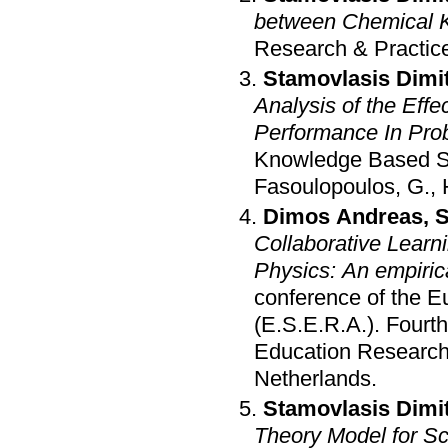
between Chemical Ki
Research & Practic
Stamovlasis Dimit
Analysis of the Eff
Performance In Pro
Knowledge Based S
Fasoulopoulos, G., H
Dimos Andreas
,
S
Collaborative Learn
Physics: An empiric
conference of the 
(E.S.E.R.A.)
.
Fourth
Education Research
Netherlands
.
Stamovlasis Dimit
Theory Model for S