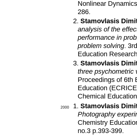
Nonlinear Dynamics
286
.
Stamovlasis Dimit
analysis of the effe
performance in prob
problem solving
.
3rd
Education Research
Stamovlasis Dimit
three psychometric 
Proceedings of 6th
Education (ECRICE
Chemical Educatio
Stamovlasis Dimit
2000
Photography experim
Chemistry Education
no.3 p.393-399
.