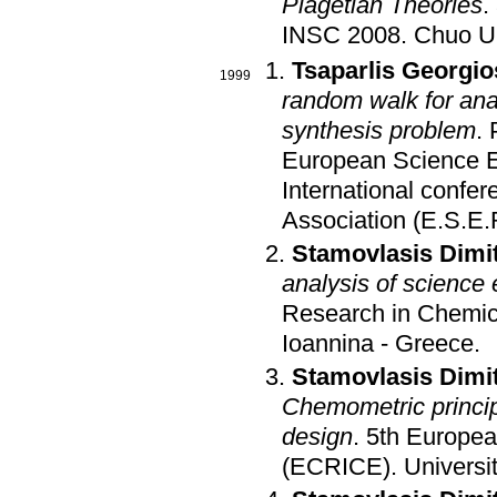
Piagetian Theories
.
INSC 2008
.
Chuo Un
Tsaparlis Georgio
1999
random walk for ana
synthesis problem
.
European Science E
International confe
Association (E.S.E.
Stamovlasis Dimit
analysis of science
Research in Chemic
Ioannina - Greece
.
Stamovlasis Dimit
Chemometric princip
design
.
5th Europea
(ECRICE)
.
Universi