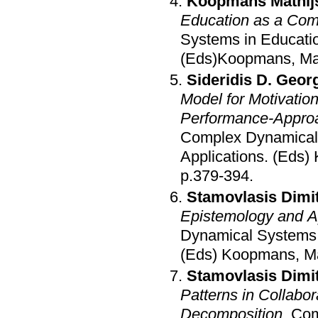
Koopmans Mathij
Education as a Co
Systems in Educati
(Eds)Koopmans, Math
Sideridis D. Geor
Model for Motivation
Performance-Approa
Complex Dynamical 
Applications
.
(Eds) 
p.379-394
.
Stamovlasis Dimit
Epistemology and Ap
Dynamical Systems 
(Eds) Koopmans, Mat
Stamovlasis Dimit
Patterns in Collabor
Decomposition
.
Com