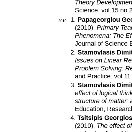
Theory Developmen
Science
.
Papageorgiou Ge
2010
(2010)
.
Primary Teac
Phenomena: The Effe
Journal of Science 
Stamovlasis Dimit
Issues on Linear Re
Problem Solving: Re
and Practice
.
Stamovlasis Dimit
effect of logical th
structure of matter
Education, Researc
Tsitsipis Georgio
(2010)
.
The effect o