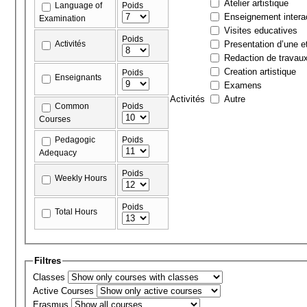
Atelier artistique
Language of
Poids
Enseignement interac
Examination
Visites educatives
Poids
Activités
Presentation d’une et
Redaction de travau
Creation artistique
Poids
Enseignants
Examens
Activités
Autre
Common
Poids
Courses
Pedagogic
Poids
Adequacy
Poids
Weekly Hours
Poids
Total Hours
Filtres
Classes
Active Courses
Erasmus