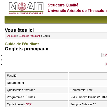
Structure Qualité
Université Aristote de Thessalon
Vous êtes ici
Accueil
»
Guide de l’étudiant
» Cours
Guide de l’étudiant
Onglets principaux
Co
Faculté
Département
Qualification Awarded
Commercial Law
Programme d' Études
PMS Eborikó Díkaio (2018-
Cycle / Level /
NQF
2e cycle / Master / 7