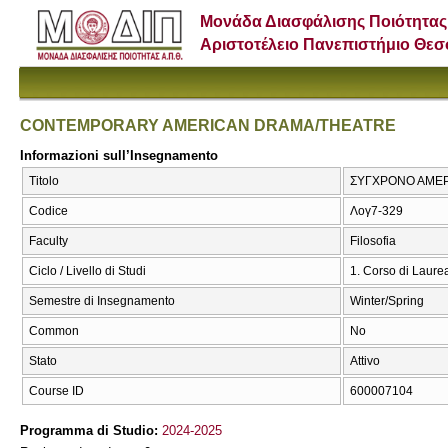
Μονάδα Διασφάλισης Ποιότητας
Αριστοτέλειο Πανεπιστήμιο Θε
CONTEMPORARY AMERICAN DRAMA/THEATRE
Informazioni sull’Insegnamento
Titolo
ΣΥΓΧΡΟΝΟ ΑΜΕΡ
Codice
Λογ7-329
Faculty
Filosofia
Ciclo / Livello di Studi
1. Corso di Laure
Semestre di Insegnamento
Winter/Spring
Common
No
Stato
Attivo
Course ID
600007104
Programma di Studio:
2024-2025