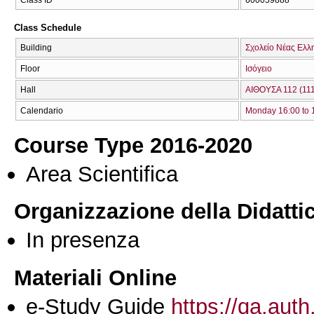
Class ID
600059888
Class Schedule
Building
Σχολείο Νέας Ελλ
Floor
Ισόγειο
Hall
ΑΙΘΟΥΣΑ 112 (111
Calendario
Monday 16:00 to 
Course Type 2016-2020
Area Scientifica
Organizzazione della Didatti
In presenza
Materiali Online
e-Study Guide
https://qa.auth