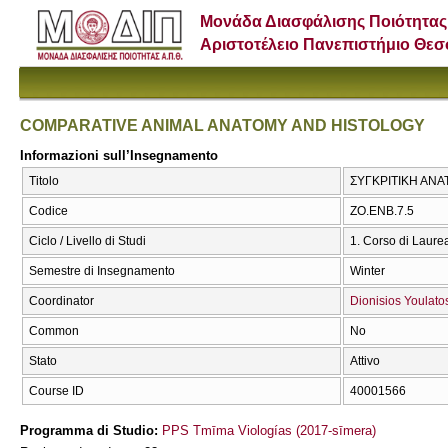
Μονάδα Διασφάλισης Ποιότητας
Αριστοτέλειο Πανεπιστήμιο Θε
COMPARATIVE ANIMAL ANATOMY AND HISTOLOGY
Informazioni sull’Insegnamento
Titolo
ΣΥΓΚΡΙΤΙΚΗ ΑΝΑ
Codice
ΖΟ.ENB.7.5
Ciclo / Livello di Studi
1. Corso di Laure
Semestre di Insegnamento
Winter
Coordinator
Dionisios Youlato
Common
No
Stato
Attivo
Course ID
40001566
Programma di Studio:
PPS Tmīma Viologías (2017-sīmera)