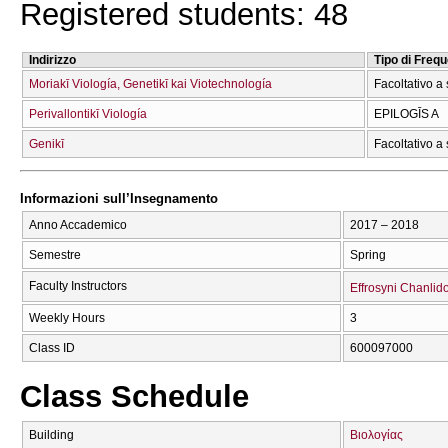
Registered students: 48
Indirizzo
Tipo di Freq
Moriakī Viología, Genetikī kai Viotechnología
Facoltativo a 
Perivallontikī Viología
EPILOGĪS A
Genikī
Facoltativo a 
Informazioni sull’Insegnamento
Anno Accademico
2017 – 2018
Semestre
Spring
Faculty Instructors
Effrosyni Chanlid
Weekly Hours
3
Class ID
600097000
Class Schedule
Building
Βιολογίας