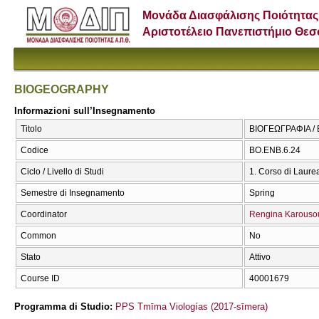
Μονάδα Διασφάλισης Ποιότητας
Αριστοτέλειο Πανεπιστήμιο Θε
BIOGEOGRAPHY
Informazioni sull’Insegnamento
Titolo
ΒΙΟΓΕΩΓΡΑΦΙΑ 
Codice
ΒΟ.ΕΝΒ.6.24
Ciclo / Livello di Studi
1. Corso di Laure
Semestre di Insegnamento
Spring
Coordinator
Rengina Karouso
Common
No
Stato
Attivo
Course ID
40001679
Programma di Studio:
PPS Tmīma Viologías (2017-sīmera)