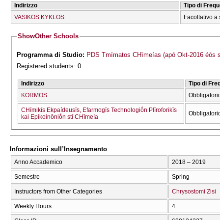
Indirizzo
Tipo di Freq
VASIKOS KYKLOS
Facoltativo a 
Show
Other Schools
Programma di Studio:
PDS Tmīmatos CΗīmeías (apó Okt-2016 éōs s
Registered students: 0
Indirizzo
Tipo di Fr
KORMOS
Obbligatori
CΗīmikīs Ekpaídeusīs, Efarmogīs Technologiṓn Plīroforikīs
Obbligatori
kai Epikoinōniṓn stī CΗīmeía
Informazioni sull’Insegnamento
Anno Accademico
2018 – 2019
Semestre
Spring
Instructors from Other Categories
Chrysostomi Zisi
Weekly Hours
4