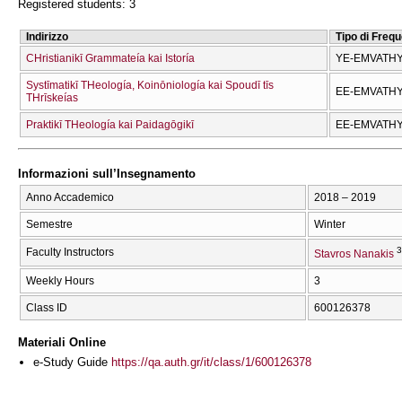
Registered students: 3
Indirizzo
Tipo di Freq
CΗristianikī Grammateía kai Istoría
YE-EMVATH
Systīmatikī THeología, Koinōniología kai Spoudī tīs
EE-EMVATH
THrīskeías
Praktikī THeología kai Paidagōgikī
EE-EMVATH
Informazioni sull’Insegnamento
Anno Accademico
2018 – 2019
Semestre
Winter
3
Faculty Instructors
Stavros Nanakis
Weekly Hours
3
Class ID
600126378
Materiali Online
e-Study Guide
https://qa.auth.gr/it/class/1/600126378