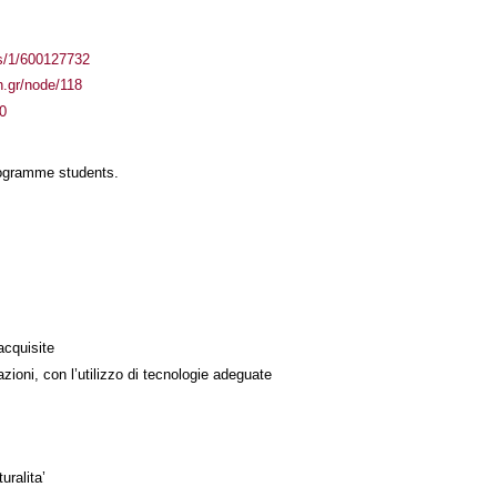
ass/1/600127732
th.gr/node/118
80
rogramme students.
acquisite
azioni, con l’utilizzo di tecnologie adeguate
uralita’