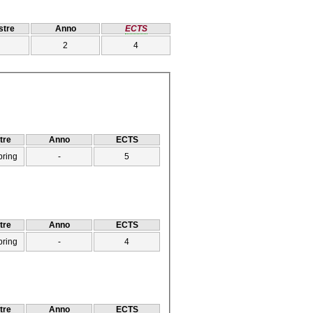
tre
Anno
ECTS
2
4
tre
Anno
ECTS
pring
-
5
tre
Anno
ECTS
pring
-
4
tre
Anno
ECTS