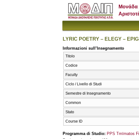
Μονάδα 
Αριστοτ
LYRIC POETRY – ELEGY – EPIG
Informazioni sull’Insegnamento
Titolo
Codice
Faculty
Ciclo / Livello di Studi
Semestre di Insegnamento
Common
Stato
Course ID
Programma di Studio:
PPS Tmīmatos Fil