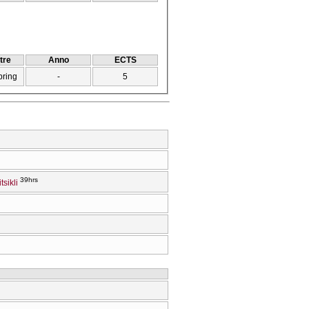
tre
Anno
ECTS
pring
-
5
39hrs
tsikli