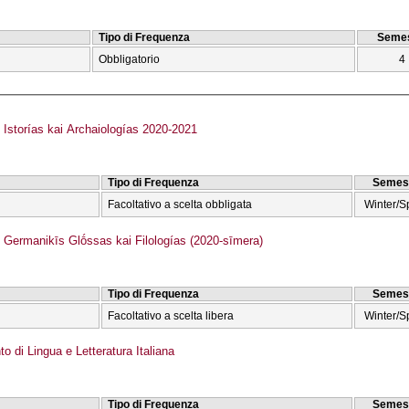
Tipo di Frequenza
Semes
Obbligatorio
4
storías kai Archaiologías 2020-2021
Tipo di Frequenza
Semes
Facoltativo a scelta obbligata
Winter/S
ermanikīs Glṓssas kai Filologías (2020-sīmera)
Tipo di Frequenza
Semes
Facoltativo a scelta libera
Winter/S
o di Lingua e Letteratura Italiana
Tipo di Frequenza
Semes