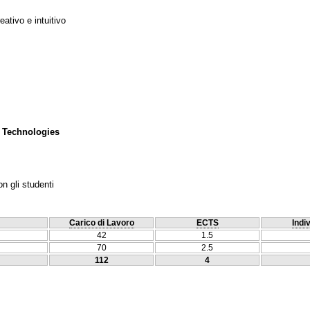
ativo e intuitivo
 Technologies
n gli studenti
Carico di Lavoro
ECTS
Indi
42
1.5
70
2.5
112
4