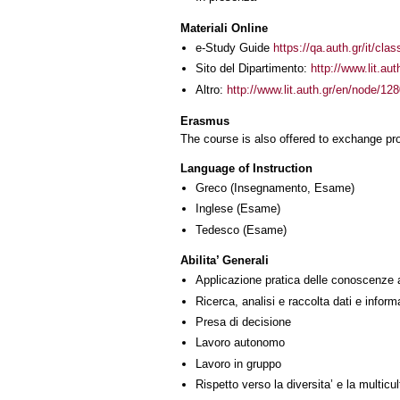
Materiali Online
e-Study Guide
https://qa.auth.gr/it/cl
Sito del Dipartimento:
http://www.lit.au
Altro:
http://www.lit.auth.gr/en/node/12
Erasmus
The course is also offered to exchange p
Language of Instruction
Greco
(Insegnamento, Esame)
Inglese
(Esame)
Tedesco
(Esame)
Abilita’ Generali
Applicazione pratica delle conoscenze 
Ricerca, analisi e raccolta dati e inform
Presa di decisione
Lavoro autonomo
Lavoro in gruppo
Rispetto verso la diversita’ e la multicult