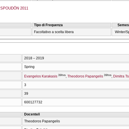
SPOUDŌN 2011
Tipo di Frequenza
Semes
Facoltativo a scelta libera
Winter/S
2018 – 2019
Spring
39hrs
39hrs
Evangelos Karakasis
Theodoros Papangelis
Dimitra Tsi
3
39
600127732
Docente/i
Theodoros Papangelis