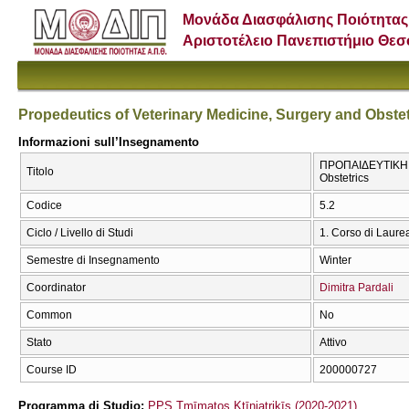
Μονάδα Διασφάλισης Ποιότητας
Αριστοτέλειο Πανεπιστήμιο Θε
Propedeutics of Veterinary Medicine, Surgery and Obstet
Informazioni sull’Insegnamento
ΠΡΟΠΑΙΔΕΥΤΙΚΗ ΠΑ
Titolo
Obstetrics
Codice
5.2
Ciclo / Livello di Studi
1. Corso di Laure
Semestre di Insegnamento
Winter
Coordinator
Dimitra Pardali
Common
No
Stato
Attivo
Course ID
200000727
Programma di Studio:
PPS Tmīmatos Ktīniatrikīs (2020-2021)