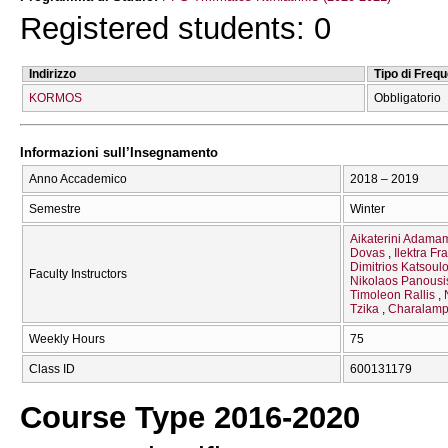
Registered students: 0
Indirizzo
Tipo di Freq
KORMOS
Obbligatorio
Informazioni sull’Insegnamento
Anno Accademico
2018 – 2019
Semestre
Winter
Aikaterini Adama
Dovas
Ilektra Fr
Dimitrios Katsoul
Faculty Instructors
Nikolaos Panousi
Timoleon Rallis
Tzika
Charalampo
Weekly Hours
75
Class ID
600131179
Course Type 2016-2020