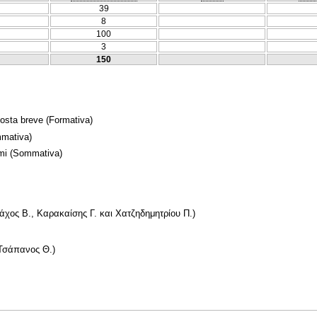
39
8
100
3
150
posta breve
(Formativa)
mativa)
mi
(Sommativa)
ς Β., Καρακαίσης Γ. και Χατζηδημητρίου Π.)
Τσάπανος Θ.)