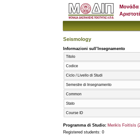
Μονάδα 
Αριστοτ
Seismology
Informazioni sull’Insegnamento
Titolo
Codice
Ciclo / Livello di Studi
Semestre di Insegnamento
Common
Stato
Course ID
Programma di Studio:
Merikīs Foítīsīs 
Registered students: 0