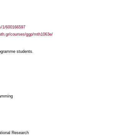
ass/1/600166597
uth.gr/courses/ggp/mth1063e/
rogramme students.
ramming
tional Research