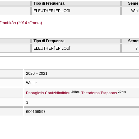
Tipo di Frequenza
Semes
ELEUTHERĪ EPILOGĪ
Wint
matikṓn (2014-sīmera)
Tipo di Frequenza
Semes
ELEUTHERĪ EPILOGĪ
7
2020 – 2021
Winter
20hrs
20hrs
Panagiotis Chatzidimitriou
Theodoros Tsapanos
3
600166597