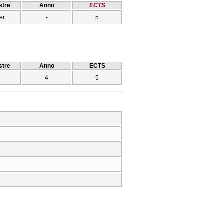
tre
Anno
ECTS
er
-
5
tre
Anno
ECTS
4
5