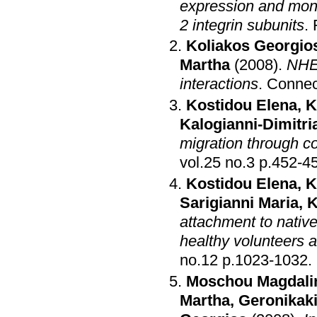
expression and mono
2 integrin subunits
.
Koliakos Georgio
Martha
(2008)
.
NHE-
interactions
.
Connect
Kostidou Elena
,
K
Kalogianni-Dimitri
migration through co
vol.25 no.3 p.452
Kostidou Elena
,
K
Sarigianni Maria
,
K
attachment to nativ
healthy volunteers a
no.12 p.1023-1032
.
Moschou Magdali
Martha
,
Geronikaki