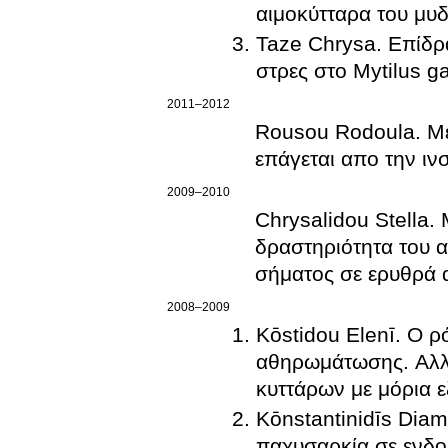
αιμοκύτταρα του μυδι
Taze Chrysa. Επίδρ
στρες στο Mytilus ga
2011–2012
Rousou Rodoula. Με
επά
2009–2010
Chrysalidou Stella.
δραστηριότητα του 
σήματος σε ερυθρά 
2008–2009
Kōstidou Elenī. Ο ρ
αθηρωμάτωσης. Αλλ
κυττάρων με μόρια ε
Kōnstantinidīs Diam
παχυσαρκία σε ενδο