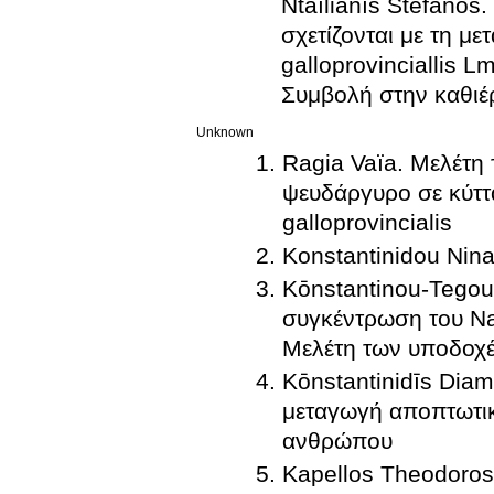
Ntaïlianīs Stefano
σχετίζονται με τη μ
galloprovinciallis 
Συμβολή στην καθιέ
Unknown
Ragia Vaïa. Μελέτη
ψευδάργυρο σε κύττ
galloprovincialis
Konstantinidou Nin
Kōnstantinou-Tegou
συγκέντρωση του N
Μελέτη των υποδοχ
Kōnstantinidīs Diam
μεταγωγή αποπτωτικ
ανθρώπου
Kapellos Theodoros. 