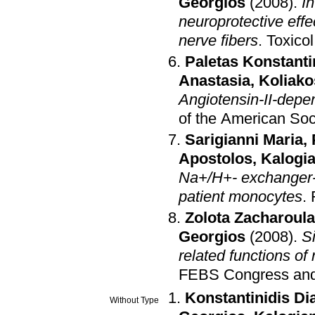
Georgios
(2008)
.
I
neuroprotective effe
nerve fibers
.
Toxicol
Paletas Konstant
Anastasia
,
Koliako
Angiotensin-II-dep
of the American Soc
Sarigianni Maria
,
Apostolos
,
Kalogia
Na+/H+- exchanger-1
patient monocytes
.
Zolota Zacharoula
Georgios
(2008)
.
Si
related functions o
FEBS Congress and
Konstantinidis Di
Without Type