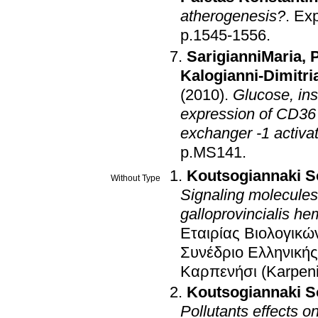
atherogenesis?
.
Exp
p.1545-1556
.
SarigianniMaria
,
P
Kalogianni-Dimitri
(2010)
.
Glucose, ins
expression of CD36 
exchanger -1 activa
p.MS141
.
Koutsogiannaki S
Without Type
Signaling molecules
galloprovincialis h
Εταιρίας Βιολογικώ
Συνέδριο Ελληνικής
Καρπενήσι (Karpeni
Koutsogiannaki S
Pollutants effects