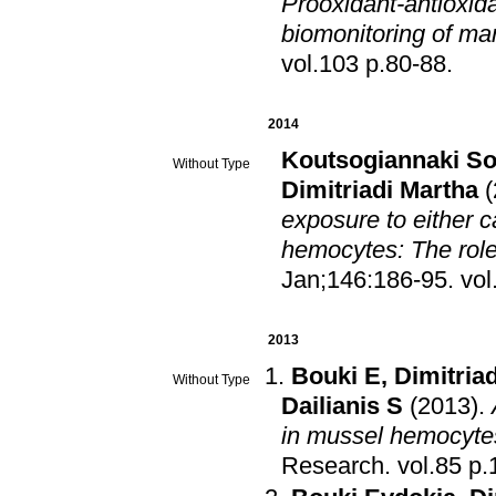
Prooxidant-antioxid
biomonitoring of ma
vol.103 p.80-88
.
2014
Koutsogiannaki So
Without Type
Dimitriadi Martha
exposure to either c
hemocytes: The role
Jan;146:186-95
.
2013
Bouki E
,
Dimitriad
Without Type
Dailianis S
(2013)
.
in mussel hemocyte
Research
.
vol.