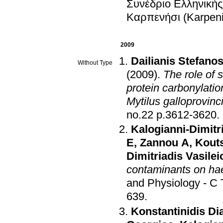
Συνέδριο Ελληνικής
Καρπενήσι (Karpeni
2009
Dailianis Stefano
Without Type
(2009)
.
The role of 
protein carbonylati
Mytilus galloprovinc
no.22 p.3612-3620
.
Kalogianni-Dimitr
E
,
Zannou A
,
Kout
Dimitriadis Vasilei
contaminants on h
and Physiology - C
639
.
Konstantinidis Di