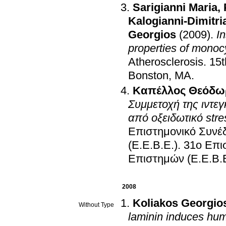
Sarigianni Maria
,
Kalogianni-Dimitri
Georgios
(2009)
.
In
properties of monoc
Atherosclerosis
.
15t
Bonston, MA
.
Καπέλλος Θεόδω
Συμμετοχή της ιντεγ
από οξειδωτικό stres
Επιστημονικό Συνέδ
(Ε.Ε.Β.Ε.)
.
31o Επι
Επιστημών (Ε.Ε.Β.Ε
2008
Koliakos Georgio
Without Type
laminin induces hum