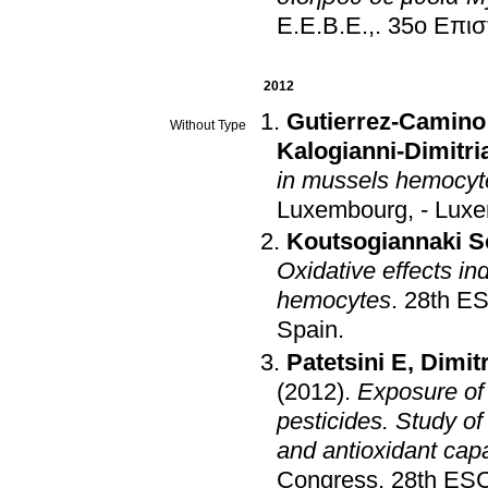
Ε.Ε.Β.Ε.,
.
35ο Επισ
2012
Gutierrez-Camino
Without Type
Kalogianni-Dimitri
in mussels hemocyt
Luxembourg, - Lux
Koutsogiannaki S
Oxidative effects in
hemocytes
.
28th E
Spain
.
Patetsini E
,
Dimitr
(2012)
.
Exposure of 
pesticides. Study 
and antioxidant capa
Congress
.
28th ES