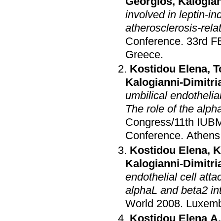
Georgios
,
Kalogian
involved in leptin-
atherosclerosis-rela
Conference
.
33rd F
Greece
.
Kostidou Elena
,
T
Kalogianni-Dimitri
umbilical endotheli
The role of the alph
Congress/11th IUB
Conference
.
Athens
Kostidou Elena
,
K
Kalogianni-Dimitri
endothelial cell att
alphaL and beta2 in
World 2008
.
Luxem
Kostidou Elena A