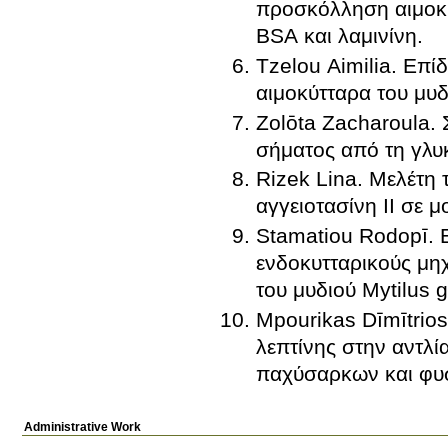
προσκόλληση αιμοκυτ
BSA και λαμινίνη.
Tzelou Aimilia. Επ
αιμοκύτταρα του μυδι
Zolōta Zacharoula. 
σήματος από τη γλυ
Rizek Lina. Μελέτη 
αγγειοτασίνη ΙΙ σε 
Stamatiou Rodopī.
ενδοκυτταρικούς μη
του μυδιού Mytilus g
Mpourikas Dīmītrios
λεπτίνης στην αντλ
παχύσαρκων και φυ
Administrative Work