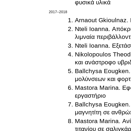
φυσικά υλικά
2017–2018
Arnaout Gkioulnaz. 
Nteli Ioanna. Απόκ
λιμναία περιβάλλον
Nteli Ioanna. Εξετά
Nikolopoulos Theod
και ανάστροφο υβρι
Ballchysa Eougken. 
μολύνσεων και φορτ
Mastora Marina. Εφ
εργαστήριο
Ballchysa Eougken.
μαγνητίτη σε ανθρώ
Mastora Marina. Ανί
τιτανίου σε σαλιγκά