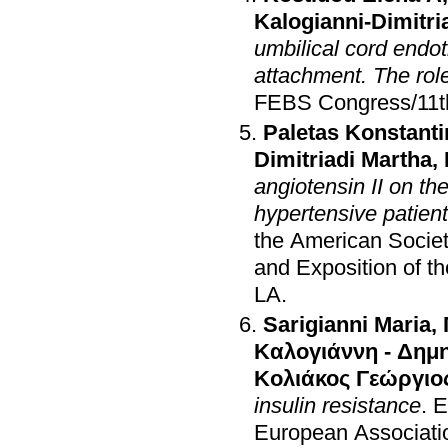
Kalogianni-Dimitri
umbilical cord endo
attachment. The role
FEBS Congress/11t
Paletas Konstant
Dimitriadi Martha
,
angiotensin II on t
hypertensive patien
the American Societ
and Exposition of t
LA
.
Sarigianni Maria
,
Καλογιάννη - Δημ
Κολιάκος Γεώργιο
insulin resistance
.
E
European Associatio