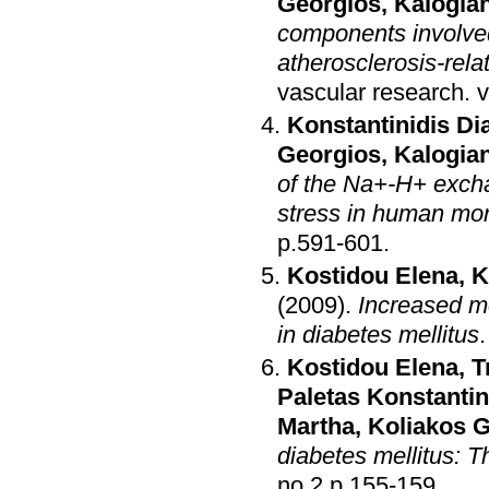
Georgios
,
Kalogian
components involved 
atherosclerosis-rel
vascular research
.
Konstantinidis Di
Georgios
,
Kalogian
of the Na+-H+ excha
stress in human mo
p.591-601
.
Kostidou Elena
,
K
(2009)
.
Increased m
in diabetes mellitus
Kostidou Elena
,
T
Paletas Konstanti
Martha
,
Koliakos 
diabetes mellitus: T
no.2 p.155-159
.