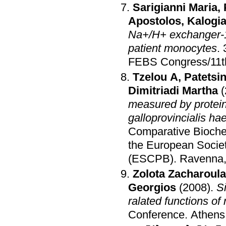
Sarigianni Maria
,
Apostolos
,
Kalogia
Na+/H+ exchanger-1 
patient monocytes
.
FEBS Congress/11t
Tzelou A
,
Patetsin
Dimitriadi Martha
measured by protein 
galloprovincialis h
Comparative Bioche
the European Socie
(ESCPB)
.
Ravenna, 
Zolota Zacharoula
Georgios
(2008)
.
Si
ralated functions o
Conference
.
Athens