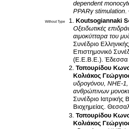
dependent monocyte 
PPARγ stimulation
.
Koutsogiannaki S
Without Type
Οξειδωτικές επιδρά
αιμοκύτταρα του μυδι
Συνέδριο Ελληνικής
Επιστημονικό Συνέ
(Ε.Ε.Β.Ε.)
.
Έδεσσα 
Τοπουρίδου Κωνσ
Κολιάκος Γεώργιο
υδρογόνου, ΝΗΕ-1,
ανθρώπινων μονοκυ
Συνέδριο Ιατρικής 
Βιοχημείας
.
Θεσσαλο
Τοπουρίδου Κωνσ
Κολιάκος Γεώργιο