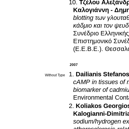
Τζέλου Αλεξάνδ
Καλογιάννη - Δημ
blotting των γλουτ
κάδμιο και τον ψευ
Συνέδριο Ελληνικής
Επιστημονικό Συνέδ
(Ε.Ε.Β.Ε.)
.
Θεσσαλον
2007
Dailianis Stefano
Without Type
cAMP in tissues of m
biomarker of cadmi
Environmental Cont
Koliakos Georgio
Kalogianni-Dimitri
sodium/hydrogen ex