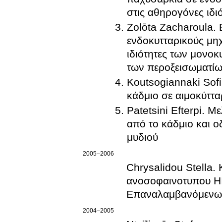
στις αθηρογόνες ιδ
Zolōta Zacharoula. 
ενδοκυτταρικούς μη
ιδιότητες των μονο
των περοξεισωματί
Koutsogiannaki Sofi
κάδμιο σε αιμοκύττα
Patetsini Efterpi. 
από το κάδμιο και ο
μυδιού
2005–2006
Chrysalidou Stella.
ανοσοφαινοτυπου HI
Επαναλαμβανόμενων
2004–2005