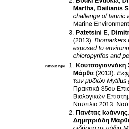
Bouki Evdokia
,
Di
Martha
,
Dailianis 
challenge of tannic
Marine Environment
Patetsini E
,
Dimitr
(2013)
.
Biomarkers i
exposed to environme
chloropyrifos and 
Κουτσογιαννάκη 
Without Type
Μάρθα
(2013)
.
Εκφ
των μυδιών Mytilus 
Πρακτικά 35ου Επισ
Βιολογικών Επιστη
Ναύπλιο 2013
.
Ναύ
Πανέτας Ιωάννης
Δημητριάδη Μάρθ
σιδήρου σε μύδια Myt