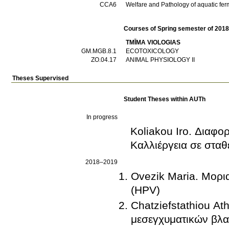
CCA6
Welfare and Pathology of aquatic fe
Courses of Spring semester of 201
TMĪMA VIOLOGIAS
GM.MGB.8.1
ECOTOXICOLOGY
ZO.04.17
ANIMAL PHYSIOLOGY IΙ
Theses Supervised
Student Theses within AUTh
In progress
Koliakou Iro. Διαφ
Καλλιέργεια σε στα
2018–2019
Ovezik Maria. Μορι
(HPV)
Chatziefstathiou A
μεσεγχυματικών βλα