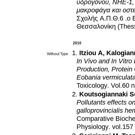
υδρογόνου, ΝΗΕ-1,
μακροφάγα και οστ
.
Θεσσαλονίκη (Thess
2010
Itziou A
,
Kalogiann
Without Type
In Vivo and In Vitro
Production, Protei
Eobania vermiculat
Toxicology
.
Koutsogiannaki S
Pollutants effects
galloprovincialis 
Comparative Biochem
Physiology
.