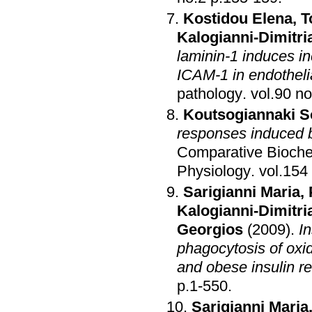
Kostidou Elena
,
T
Kalogianni-Dimitri
laminin-1 induces i
ICAM-1 in endothelia
pathology
.
Koutsogiannaki S
responses induced b
Comparative Biochem
Physiology
.
Sarigianni Maria
,
Kalogianni-Dimitri
Georgios
(2009)
.
I
phagocytosis of oxi
and obese insulin re
p.1-550
.
Sarigianni Maria