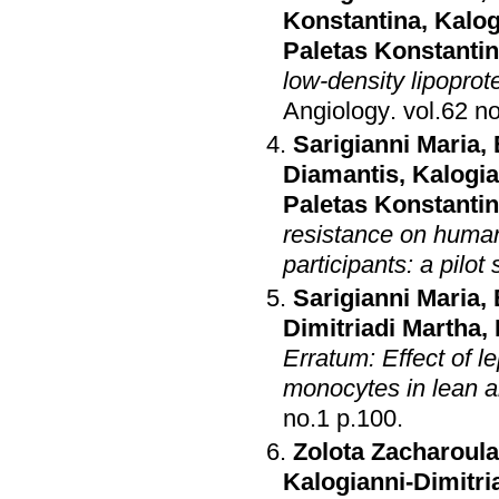
Konstantina
,
Kalog
Paletas Konstanti
low-density lipopro
Angiology
.
Sarigianni Maria
,
Diamantis
,
Kalogia
Paletas Konstanti
resistance on huma
participants: a pilot
Sarigianni Maria
,
Dimitriadi Martha
,
Erratum: Effect of l
monocytes in lean a
no.1 p.100
.
Zolota Zacharoula
Kalogianni-Dimitri