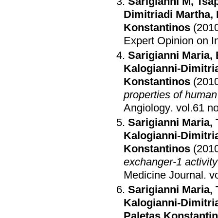
Sarigianni M
,
Tsa
Dimitriadi Martha
,
Konstantinos
(201
Expert Opinion on I
Sarigianni Maria
,
Kalogianni-Dimitri
Konstantinos
(201
properties of human
Angiology
.
Sarigianni Maria
,
Kalogianni-Dimitri
Konstantinos
(201
exchanger-1 activi
Medicine Journal
.
Sarigianni Maria
,
Kalogianni-Dimitri
Paletas Konstanti