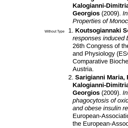
Kalogianni-Dimitri
Georgios
(2009)
.
I
Properties of Monoc
Koutsogiannaki S
Without Type
responses induced b
26th Congress of th
and Physiology (E
Comparative Bioche
Austria
.
Sarigianni Maria
,
Kalogianni-Dimitri
Georgios
(2009)
.
I
phagocytosis of oxi
and obese insulin re
European-Associatio
the European-Associ