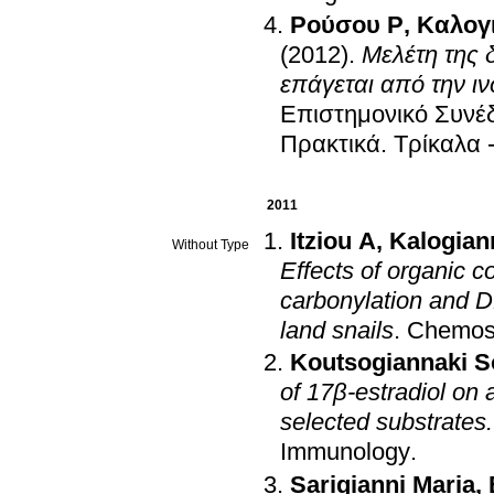
Ρούσου Ρ
,
Καλογ
(2012)
.
Μελέτη της 
επάγεται από την ι
Επιστημονικό Συνέ
Πρακτικά
.
Tρίκαλα 
2011
Itziou A
,
Kalogiann
Without Type
Effects of organic c
carbonylation and 
land snails
.
Chemos
Koutsogiannaki S
of 17β-estradiol on adhesion of Mytilus galloprovincialis hemocytes to
selected substrates.
Immunology
.
Sarigianni Maria
,