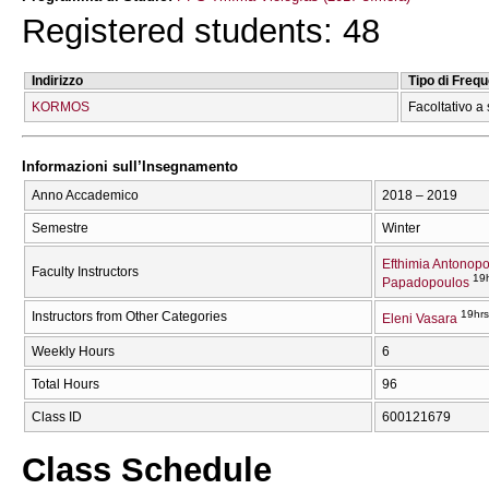
Registered students: 48
Indirizzo
Tipo di Freq
KORMOS
Facoltativo a 
Informazioni sull’Insegnamento
Anno Accademico
2018 – 2019
Semestre
Winter
Efthimia Antonop
Faculty Instructors
19
Papadopoulos
19hrs
Instructors from Other Categories
Eleni Vasara
Weekly Hours
6
Total Hours
96
Class ID
600121679
Class Schedule