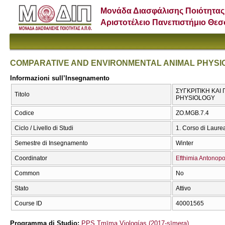
Μονάδα Διασφάλισης Ποιότητας
Αριστοτέλειο Πανεπιστήμιο Θε
COMPARATIVE AND ENVIRONMENTAL ANIMAL PHYSI
Informazioni sull’Insegnamento
ΣΥΓΚΡΙΤΙΚΗ ΚΑΙ
Titolo
PHYSIOLOGY
Codice
ΖΟ.MGB.7.4
Ciclo / Livello di Studi
1. Corso di Laure
Semestre di Insegnamento
Winter
Coordinator
Efthimia Antonop
Common
No
Stato
Attivo
Course ID
40001565
Programma di Studio:
PPS Tmīma Viologías (2017-sīmera)