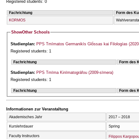
Registered students: 0
Fachrichtung
Form des Ku
KORMOS
Wahlveransta
Show
Other Schools
Studienplan:
PPS Tmīmatos Germanikīs Glṓssas kai Filologías (2020
Registered students: 1
Fachrichtung
Form des 
Studienplan:
PPS Tmīma Kinīmatográfou (2009-sīmera)
Registered students: 1
Fachrichtung
Form des 
Informationen zur Veranstaltung
Akademisches Jahr
2017 – 2018
Kurslehrdauer
Spring
Faculty Instructors
Filippos Kargopo