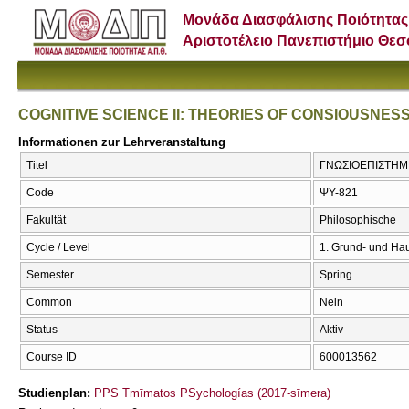
Μονάδα Διασφάλισης Ποιότητας
Αριστοτέλειο Πανεπιστήμιο Θε
COGNITIVE SCIENCE II: THEORIES OF CONSIOUSNES
Informationen zur Lehrveranstaltung
Titel
ΓΝΩΣΙΟΕΠΙΣΤΗΜΗ
Code
ΨΥ-821
Fakultät
Philosophische
Cycle / Level
1. Grund- und Ha
Semester
Spring
Common
Nein
Status
Aktiv
Course ID
600013562
Studienplan:
PPS Tmīmatos PSychologías (2017-sīmera)