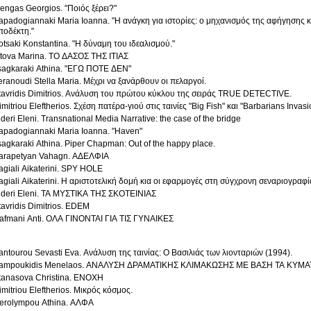
lengas Georgios. "Ποιός ξέρει?"
apadogiannaki Maria Ioanna. "Η ανάγκη για ιστορίες: ο μηχανισμός της αφήγησης κ
ποδέκτη."
otsaki Konstantina. "Η δύναμη του ιδεαλισμού."
itova Marina. ΤΟ ΔΑΣΟΣ ΤΗΣ ΙΤΙΑΣ
sagkaraki Athina. "ΕΓΩ ΠΟΤΕ ΔΕΝ"
eranoudi Stella Maria. Μέχρι να ξανάρθουν οι πελαργοί.
tavridis Dimitrios. Ανάλυση του πρώτου κύκλου της σειράς TRUE DETECTIVE.
imitriou Eleftherios. Σχέση πατέρα-γιού στις ταινίες "Big Fish" και "Barbarians Invasi
ideri Eleni. Transnational Media Narrative: the case of the bridge
apadogiannaki Maria Ioanna. "Haven"
sagkaraki Athina. Piper Chapman: Out of the happy place.
arapetyan Vahagn. ΑΔΕΛΦΙΑ
agiali Aikaterini. SPY HOLE
agiali Aikaterini. Η αριστοτελική δομή κια οι εφαρμογές στη σύγχρονη σεναριογραφί
ideri Eleni. ΤΑ ΜΥΣΤΙΚΑ ΤΗΣ ΣΚΟΤΕΙΝΙΑΣ
Stavridis Dimitrios. EDEM
afmani Anti. ΟΛΑ ΓΙΝΟΝΤΑΙ ΓΙΑ ΤΙΣ ΓΥΝΑΙΚΕΣ
antourou Sevasti Eva. Ανάλυση της ταινίας: Ο Βασιλιάς των λιονταριών (1994).
ampoukidis Menelaos. ΑΝΑΛΥΣΗ ΔΡΑΜΑΤΙΚΗΣ ΚΛΙΜΑΚΩΣΗΣ ΜΕ ΒΑΣΗ ΤΑ ΚΥΜΑ
tanasova Christina. ΕΝΟΧΗ
imitriou Eleftherios. Μικρός κόσμος.
erolympou Athina. ΑΛΦΑ