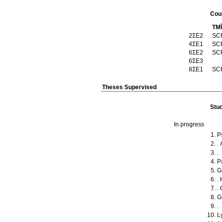
Cou
TM
2ΣΕ2
SC
4ΣΕ1
SC
6ΣΕ2
SC
6ΣΕ3
8ΣΕ1
SC
Theses Supervised
Stu
In progress
P
.
.
P
G
.
.
G
.
L