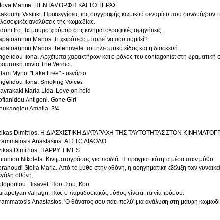
itova Marina. ΠΕΝΤΑΜΟΡΦΗ ΚΑΙ ΤΟ ΤΕΡΑΣ
sakoumi Vasiliki. Προσεγγίσεις της συγγραφής κωμικού σεναρίου που συνδυάζουν τ
ιλοσοφικές αναλύσεις της κωμωδίας.
idoni Iro. Το μαύρο χιούμορ στις κινηματογραφικές αφηγήσεις.
apaioannou Manos. Τι χειρότερο μπορεί να σου συμβεί?
apaioannou Manos. Telenovele, το τηλεοπτικό είδος και η διασκευή.
gelidou Ilona. Αρχέτυπα χαρακτήρων και ο ρόλος του contagonist στη δραματική σειρά εποχής Peaky B
ραματική ταινία The Verdict.
dam Myrto. "Lake Free" - σενάριο
ngelidou Ilona. Smoking Voices
tavrakaki Maria Lida. Love on hold
ofianidou Antigoni. Gone Girl
oukaoglou Amalia. 3/4
zikas Dimitrios. Η ΔΙΑΣΧΙΣΤΙΚΗ ΔΙΑΤΑΡΑΧΗ ΤΗΣ ΤΑΥΤΟΤΗΤΑΣ ΣΤΟΝ ΚΙΝΗΜΑΤΟ
rammatosis Anastasios. ΑΪ ΣΤΟ ΔΙΑΟΛΟ
zikas Dimitrios. HAPPY TIMES
ntoniou Nikoleta. Κινηματογράφος για παιδιά: Η πραγματικότητα μέσα στον μύθο
eranoudi Stella Maria. Από το μύθο στην οθόνη, η αφηγηματική εξέλιξη των γυναι
εγάλη οθόνη.
otopoulou Elisavet. Που, Σου, Κου
arapetyan Vahagn. Πως ο παραδοσιακός μύθος γίνεται ταινία τρόμου.
rammatosis Anastasios. 'Ο θάνατος σου πάει πολύ' μια ανάλυση στη μάυρη κωμωδί