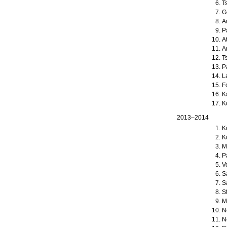
T
G
A
P
A
A
T
P
L
F
K
K
2013–2014
K
K
M
P
V
S
S
S
M
N
N