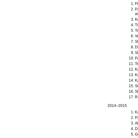
F
P
α
K
T
T
V
S
D
S
P
T
K
K
K
S
R
2014–2015
K
P
A
D
G