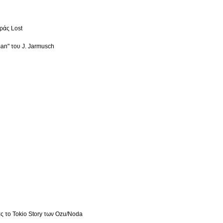
ράς Lost
an" του J. Jarmusch
ας το Tokio Story των Ozu/Noda