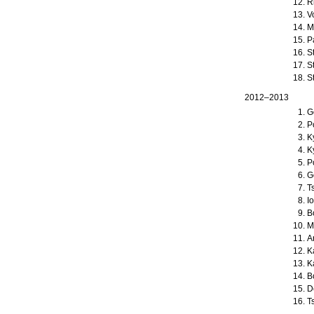
R
V
M
P
S
S
S
2012–2013
G
P
K
K
P
G
T
I
B
M
A
K
K
B
D
T