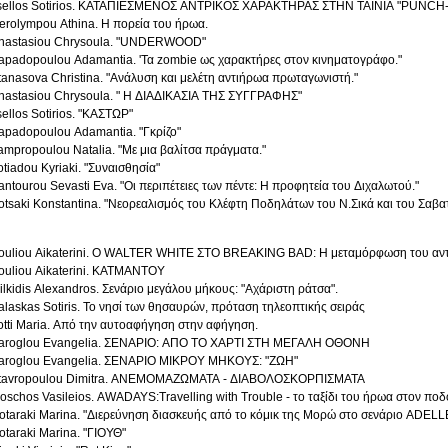
sellos Sotirios. ΚΑΤΑΠΙΕΣΜΕΝΟΣ ΑΝΤΡΙΚΟΣ ΧΑΡΑΚΤΗΡΑΣ ΣΤΗΝ ΤΑΙΝΙΑ "PUNC
erolympou Athina. Η πορεία του ήρωα.
nastasiou Chrysoula. "UNDERWOOD"
apadopoulou Adamantia. 'Τα zombie ως χαρακτήρες στον κινηματογράφο."
tanasova Christina. "Ανάλυση και μελέτη αντιήρωα πρωταγωνιστή."
nastasiou Chrysoula. " Η ΔΙΑΔΙΚΑΣΙΑ ΤΗΣ ΣΥΓΓΡΑΦΗΣ"
sellos Sotirios. "ΚΑΣΤΩΡ"
apadopoulou Adamantia. "Γκρίζο"
ampropoulou Natalia. "Με μια βαλίτσα πράγματα."
otiadou Kyriaki. "Συναισθησία"
antourou Sevasti Eva. "Οι περιπέτειες των πέντε: Η προφητεία του Διχαλωτού."
otsaki Konstantina. "Νεορεαλισμός του Κλέφτη Ποδηλάτων του Ν.Σικά και του Σαβατί
ouliou Aikaterini. Ο WALTER WHITE ΣΤΟ BREAKING BAD: Η μεταμόρφωση του αν
ouliou Aikaterini. ΚΑΤΜΑΝΤΟΥ
ilkidis Alexandros. Σενάριο μεγάλου μήκους: "Αχάριστη ράτσα".
alaskas Sotiris. Το νησί των θησαυρών, πρόταση τηλεοπτικής σειράς
otti Maria. Από την αυτοαφήγηση στην αφήγηση.
aroglou Evangelia. ΣΕΝΑΡΙΟ: ΑΠΟ ΤΟ ΧΑΡΤΙ ΣΤΗ ΜΕΓΑΛΗ ΟΘΟΝΗ
aroglou Evangelia. ΣΕΝΑΡΙΟ ΜΙΚΡΟΥ ΜΗΚΟΥΣ: "ΖΩΗ"
tavropoulou Dimitra. ΑΝΕΜΟΜΑΖΩΜΑΤΑ - ΔΙΑΒΟΛΟΣΚΟΡΠΙΣΜΑΤΑ
oschos Vasileios. AWADAYS:Travelling with Trouble - το ταξίδι του ήρωα στον πο
otaraki Marina. "Διερεύνηση διασκευής από το κόμικ της Μορώ στο σενάριο ADELLE
otaraki Marina. "ΓΙΟΥΘ"