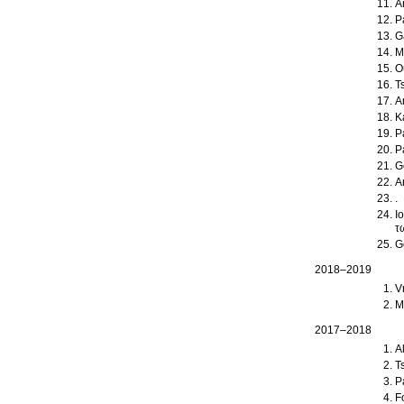
A
P
G
M
O
T
A
K
P
P
G
A
.
I
τ
G
2018–2019
V
M
2017–2018
A
T
P
F