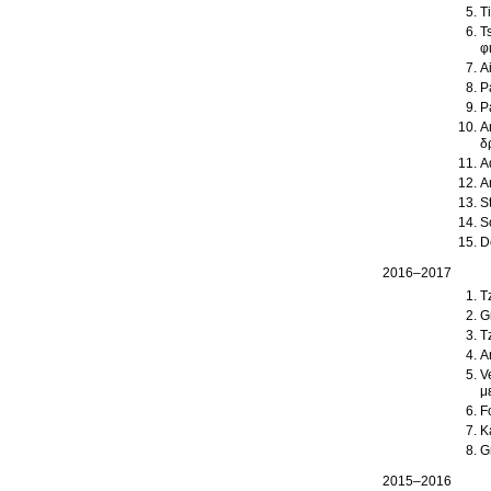
T
T
φ
A
P
P
An
δ
A
A
S
S
D
2016–2017
T
G
T
A
V
μ
F
K
G
2015–2016