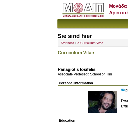
Μονάδα 
Αριστοτ
Sie sind hier
Startseite
»
e-Curriculum Vitae
Curriculum Vitae
Panagiotis Iosifelis
Associate Professor, School of Film
Personal Information
pi
Γνω
Επι
Education