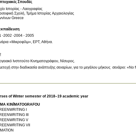
πτυχιακές Σπουδές
χίο Ιστορίας - Λαογραφίας
οσοφική Σχολή, Τμήμα Ιστορίας Αρχαιολογίας
ννίνων
Greece
εκπαίδευση
ετοχή στην διαδικασία ανάπτυξης σεναρίων, για το μεγάλου μήκους  σενάριο: «No f
rses of Winter semester of 2018–19 academic year
ĪMA KINĪMATOGRAFOU
REENWRITING I
REENWRITING III
REENWRITING V
REENWRITING VII
IMATION