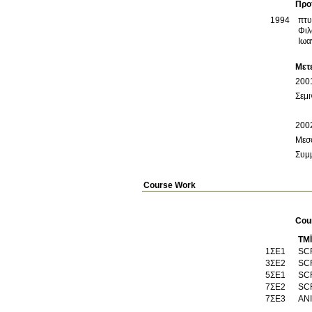
Προ
1994
πτυ
Φιλ
Ιωα
Μετ
Συμμ
Course Work
Cou
TM
1ΣΕ1
SC
3ΣΕ2
SC
5ΣΕ1
SC
7ΣΕ2
SC
7ΣΕ3
AN