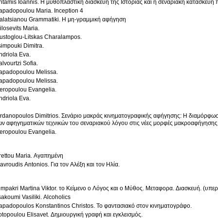
ntamis Ioannis. Η μυθοπλαστική διασκευή της Ιστορίας και η σεναριακή κατασκε
apadopoulou Maria. Inception 4
alatsianou Grammatiki. Η μη-γραμμική αφήγηση
ilosevits Maria.
ustoglou-Litskas Charalampos.
simpouki Dimitra.
ndriola Eva.
alvourtzi Sofia.
apadopoulou Melissa.
apadopoulou Melissa.
eropoulou Evangelia.
ndriola Eva.
ordanopoulos Dimitrios. Σενάριο μακράς κινηματογραφικής αφήγησης: Η διαμόρφω
ων αφηγηματικών τεχνικών του σεναριακού λόγου στις νέες μορφές μακροαφήγησης
eropoulou Evangelia.
rettou Maria. Αγαπημένη
avroudis Antonios. Για τον Αλέξη και τον Ηλία.
lmpakri Martina Viktor. το Κείμενο ο Λόγος και ο Μύθος. Μεταφορα. Διασκευή. (υπερ)
sakoumi Vasiliki. Alcoholics
apadopoulos Konstantinos Christos. Το φαντασιακό στον κινηματογράφο.
otopoulou Elisavet. Δημιουργική γραφή και εγκλεισμός.