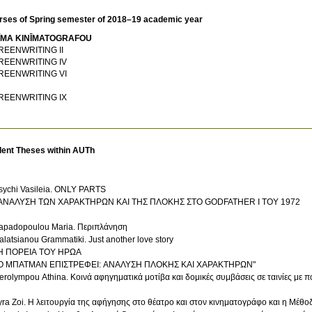
rses of Spring semester of 2018–19 academic year
ĪMA KINĪMATOGRAFOU
REENWRITING II
REENWRITING IV
REENWRITING VI
REENWRITING IX
dent Theses within AUTh
sychi Vasileia. ONLY PARTS
 ΑΝΑΛΥΣΗ ΤΩΝ ΧΑΡΑΚΤΗΡΩΝ ΚΑΙ ΤΗΣ ΠΛΟΚΗΣ ΣΤΟ GODFATHER I ΤΟΥ 1972
apadopoulou Maria. Περιπλάνηση
alatsianou Grammatiki. Just another love story
 Η ΠΟΡΕΙΑ ΤΟΥ ΗΡΩΑ
 Ο ΜΠΑΤΜΑΝ ΕΠΙΣΤΡΕΦΕΙ: ΑΝΑΛΥΣΗ ΠΛΟΚΗΣ ΚΑΙ ΧΑΡΑΚΤΗΡΩΝ"
erolympou Athina. Κοινά αφηγηματικά μοτίβα και δομικές συμβάσεις σε ταινίες με 
yra Zoi. Η λειτουργία της αφήγησης στο θέατρο και στον κινηματογράφο και η Μέθοδ