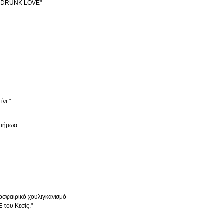
H-DRUNK LOVE"
νι."
τιήρωα.
δοσφαιρικό χουλιγκανισμό
 του Κεσίς."