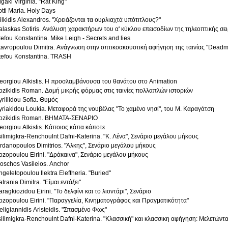
igaki Virginia. "Rat King"
otti Maria. Holy Days
ilkidis Alexandros. "Χρειάζονται τα ουρλιαχτά υπότιτλους?"
alaskas Sotiris. Ανάλυση χαρακτήρων του α' κύκλου επεισοδίων της τηλεοπτικής σει
tefou Konstantina. Mike Leigh - Secrets and lies
tavropoulou Dimitra. Ανάγνωση στην οπτικοακουστική αφήγηση της ταινίας "Deadm
tefou Konstantina. TRASH
eorgiou Alkistis. Η προσλαμβάνουσα του θανάτου στο Animation
ozikidis Roman. Δομή μικρής φόρμας στις ταινίες πολλαπλών ιστοριών
yrillidou Sofia. Θυμός
yriakidou Loukia. Μεταφορά της νουβέλας "Το χαμένο νησί", του Μ. Καραγάτση
ozikidis Roman. ΒΗΜΑΤΑ-ΣΕΝΑΡΙΟ
eorgiou Alkistis. Κάποιος κάπα κάποτε
silimigkra-Renchoulnt Dafni-Katerina. "Κ. Λένα", Σενάριο μεγάλου μήκους
ordanopoulos Dimitrios. "Άλκης", Σενάριο μεγάλου μήκους
ozopoulou Eirini. "Δράκαινα", Σενάριο μεγάλου μήκους
oschos Vasileios. Anchor
ngeletopoulou Ilektra Eleftheria. "Buried"
atrania Dimitra. "Είμαι εντάξει"
aragkiozidou Eirini. "Το δελφίνι και το λιοντάρι", Σενάριο
ozopoulou Eirini. "Παραγγελία, Κινηματογράφος και Πραγματικότητα"
eligiannidis Aristeidis. "Σπασμένο Φως"
silimigkra-Renchoulnt Dafni-Katerina. "Κλασσική" και κλασσικη αφήγηση: Μελετώντ