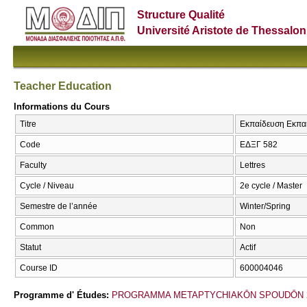
Structure Qualité
Université Aristote de Thessalon
Teacher Education
Informations du Cours
Titre
Εκπαίδευση Εκπαι
Code
ΕΔΞΓ 582
Faculty
Lettres
Cycle / Niveau
2e cycle / Master
Semestre de l’année
Winter/Spring
Common
Non
Statut
Actif
Course ID
600004046
Programme d' Études:
PROGRAMMA METAPTYCΗIAKŌN SPOUDŌN 2