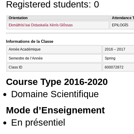
Registered students: 0
Orientation
Attendance 
Ekmáthīsī kai Didaskalía Xénīs Glṓssas
EPILOGĪS
Informations de la Classe
Année Académique
2016 – 2017
Semestre de l’Année
Spring
Class ID
600072872
Course Type 2016-2020
Domaine Scientifique
Mode d’Enseignement
En présentiel