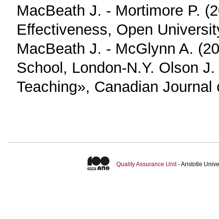
MacBeath J. ‐ Mortimore P. (
Effectiveness, Open University
MacBeath J. ‐ McGlynn A. (2002
School, London‐N.Y. Olson J.
Teaching», Canadian Journal 
Quality Assurance Unit
- Aristotle Uni