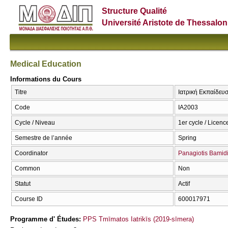
Structure Qualité
Université Aristote de Thessalon
Medical Education
Informations du Cours
Titre
Ιατρική Εκπαίδευσ
Code
ΙΑ2003
Cycle / Niveau
1er cycle / Licenc
Semestre de l’année
Spring
Coordinator
Panagiotis Bamid
Common
Non
Statut
Actif
Course ID
600017971
Programme d' Études:
PPS Tmīmatos Iatrikīs (2019-sīmera)