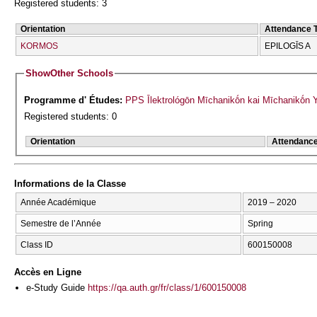
Registered students: 3
Orientation
Attendance 
KORMOS
EPILOGĪS A
Show
Other Schools
Programme d' Études:
PPS Īlektrológōn Mīchanikṓn kai Mīchanikṓn Y
Registered students: 0
Orientation
Attendanc
Informations de la Classe
Année Académique
2019 – 2020
Semestre de l’Année
Spring
Class ID
600150008
Accès en Ligne
e-Study Guide
https://qa.auth.gr/fr/class/1/600150008