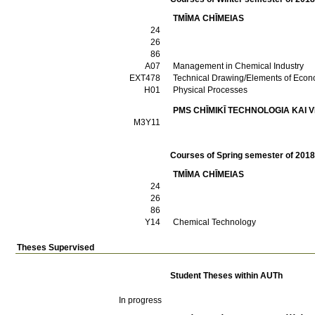
TMĪMA CΗĪMEIAS
24
26
86
Α07
Management in Chemical Industry
ΕΧΤ478
Technical Drawing/Elements of Econo
Η01
Physical Processes
PMS CΗĪMIKĪ TECΗNOLOGIA KAI
Μ3Υ11
Courses of Spring semester of 201
TMĪMA CΗĪMEIAS
24
26
86
Υ14
Chemical Technology
Theses Supervised
Student Theses within AUTh
In progress