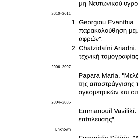
μη-Νευτωνικού υγρο
2010–2011
Georgiou Evanthia. 
παρακολούθηση μεμ
αφρών".
Chatzidafni Ariadni
τεχνική τομογραφίας
2006–2007
Papara Maria. "Μελ
της αποστράγγισης 
ογκομετρικών και ο
2004–2005
Emmanouīl Vasilikī
επίπλευσης".
Unknown
Eygenídīs Sōtīrīs. "